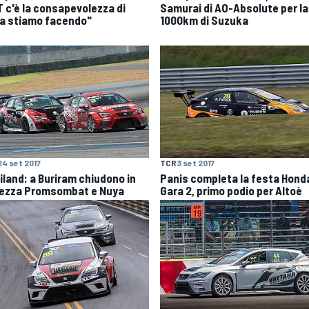
 c'è la consapevolezza di
Samurai di AO-Absolute per la
a stiamo facendo"
1000km di Suzuka
24 set 2017
TCR
3 set 2017
iland: a Buriram chiudono in
Panis completa la festa Honda
lezza Promsombat e Nuya
Gara 2, primo podio per Altoè