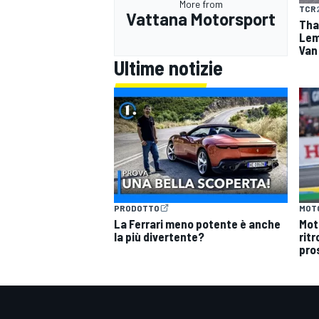
More from
TCR
Vattana Motorsport
Tha
Lemv
Van
Ultime notizie
PRODOTTO
MOT
La Ferrari meno potente è anche
Mot
la più divertente?
ritr
pro