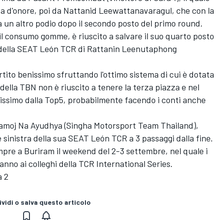
zza d'onore, poi da Nattanid Leewattanavaragul, che con la
 un altro podio dopo il secondo posto del primo round.
 il consumo gomme, è riuscito a salvare il suo quarto posto
te della SEAT León TCR di Rattanin Leenutaphong
ito benissimo sfruttando l'ottimo sistema di cui è dotata
della TBN non è riuscito a tenere la terza piazza e nel
anissimo dalla Top5, probabilmente facendo i conti anche
Pramoj Na Ayudhya (Singha Motorsport Team Thailand),
e sinistra della sua SEAT León TCR a 3 passaggi dalla fine.
pre a Buriram il weekend del 2-3 settembre, nel quale i
ranno ai colleghi della TCR International Series.
a 2
vidi o salva questo articolo