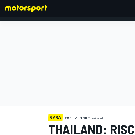
FORMULA 1
GARA
TCR
TCR Thailand
THAILAND: RISC