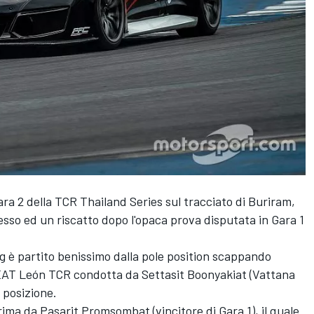
ra 2 della TCR Thailand Series sul tracciato di Buriram,
esso ed un riscatto dopo l'opaca prova disputata in Gara 1
ing è partito benissimo dalla pole position scappando
 SEAT León TCR condotta da Settasit Boonyakiat (Vattana
 posizione.
ima da Pasarit Promsombat (vincitore di Gara 1), il quale