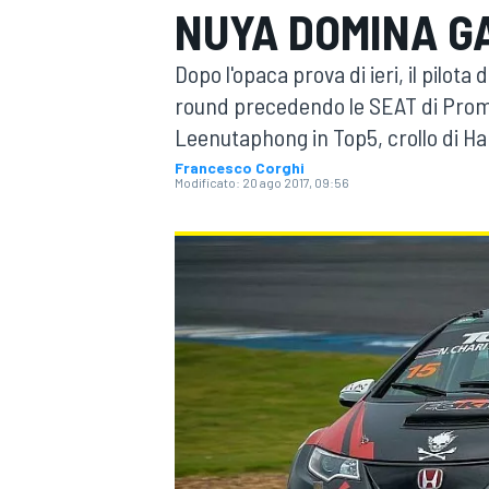
NUYA DOMINA G
MOTOGP
WEC
Dopo l'opaca prova di ieri, il pil
round precedendo le SEAT di Pro
Leenutaphong in Top5, crollo di H
Francesco Corghi
Modificato:
20 ago 2017, 09:56
WRC