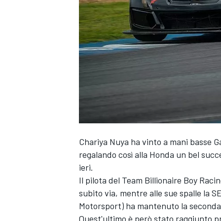
Chariya Nuya ha vinto a mani basse Ga
regalando così alla Honda un bel succ
ieri.
Il pilota del Team Billionaire Boy Rac
subito via, mentre alle sue spalle la
Motorsport) ha mantenuto la seconda
MONOPOSTO
Quest'ultimo è però stato raggiunto pr