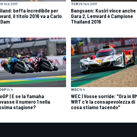
26 feb 2017
TCR
26 feb 2017
iland: beffa incredibile per
Bangsaen: Kusiri vince anche
ard, il titolo 2016 va a Carlo
Gara 2, Lemvard è Campione
 Dam
Thailand 2016
OGP
14 h
WEC
15 h
oGP | E se la Yamaha
WEC | Vosse sorride: "Ora in 
ovasse il numero 1 nella
WRT c'è la consapevolezza di
ssima stagione?
cosa stiamo facendo"