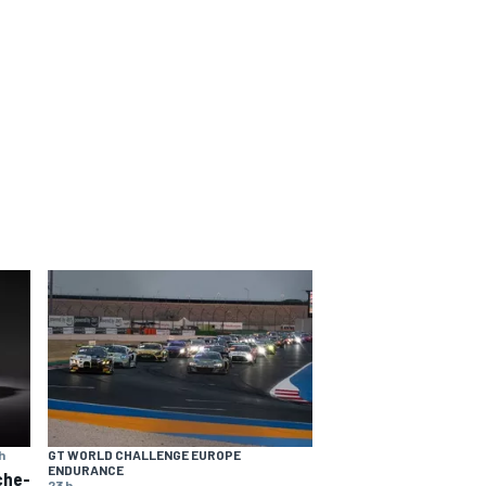
 h
GT WORLD CHALLENGE EUROPE
ENDURANCE
che-
23 h