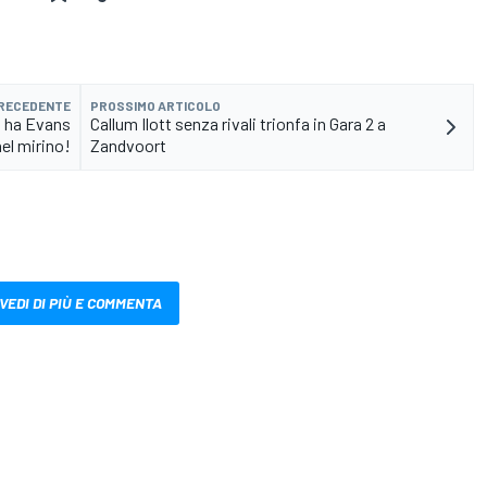
PRECEDENTE
PROSSIMO ARTICOLO
i ha Evans
Callum Ilott senza rivali trionfa in Gara 2 a
nel mirino!
Zandvoort
VEDI DI PIÙ E COMMENTA