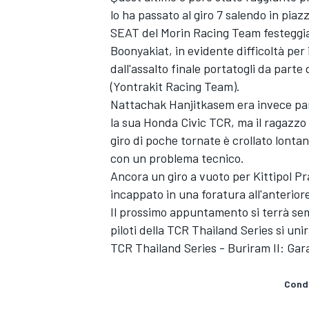
lo ha passato al giro 7 salendo in pia
SEAT del Morin Racing Team festeggia
Boonyakiat, in evidente difficoltà per
dall'assalto finale portatogli da par
(Yontrakit Racing Team).
Nattachak Hanjitkasem era invece part
la sua Honda Civic TCR, ma il ragazzo 
giro di poche tornate è crollato lont
con un problema tecnico.
Ancora un giro a vuoto per Kittipol 
incappato in una foratura all'anterior
Il prossimo appuntamento si terrà sem
piloti della TCR Thailand Series si uni
TCR Thailand Series - Buriram II: Gar
Condi