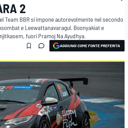
ARA 2
ota del Team BBR si impone autorevolmente nel secondo
msombat e Leewattanavaragul. Boonyakiat e
anjitkasem, fuori Pramoj Na Ayudhya.
AGGIUNGI COME FONTE PREFERITA