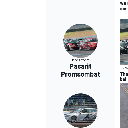
WRT
cos
More from
Pasarit
TCR
Promsombat
Tha
bel
RALLY