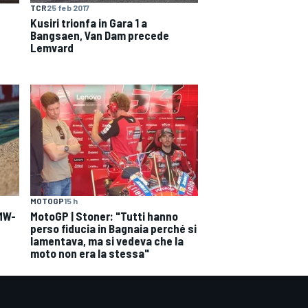
TCR
25 feb 2017
Kusiri trionfa in Gara 1 a
Bangsaen, Van Dam precede
Lemvard
MOTOGP
15 h
BMW-
MotoGP | Stoner: "Tutti hanno
perso fiducia in Bagnaia perché si
lamentava, ma si vedeva che la
moto non era la stessa"