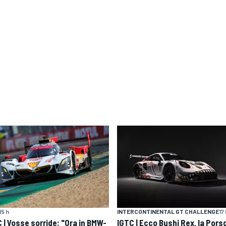
15 h
INTERCONTINENTAL GT CHALLENGE
17
 | Vosse sorride: "Ora in BMW-
IGTC | Ecco Bushi Rex, la Pors