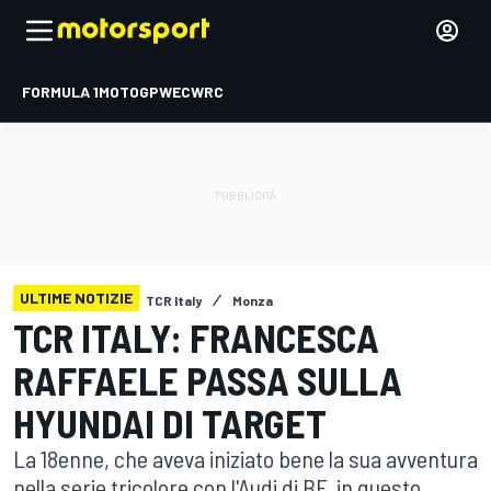
FORMULA 1
MOTOGP
WEC
WRC
ULTIME NOTIZIE
TCR Italy
Monza
TCR ITALY: FRANCESCA
RAFFAELE PASSA SULLA
HYUNDAI DI TARGET
La 18enne, che aveva iniziato bene la sua avventura
nella serie tricolore con l'Audi di BF, in questo