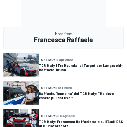
More from
Francesca Raffaele
TCR ITALY
15 apr 2022
TCR Italy | Tre Hyundai di Target per Langeveld-
Raffaele-Brusa
TCR ITALY
8 set 2020
Raffaele, 'leoncina' del TCR Italy: "Ma devo
essere più cattiva!"
TCR ITALY
28 mag 2020
TCR Italy: Francesca Raffaele sale sull'Audi DSG
di BF Motorsport