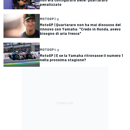
penalizzato
MOTOGP
2 g
MotoGP | Quartararo non ha mai discusso del
rinnovo con Yamaha: "Credo in Honda, avevo
bisogno di aria fresca"
MOTOGP
4 g
MotoGP | E se la Yamaha ritrovasse il numero 1
nella prossima stagione?