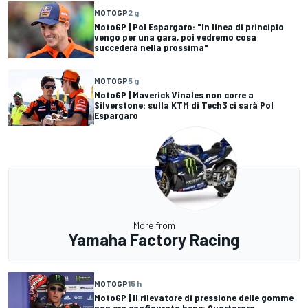
MOTOGP
2 g
MotoGP | Pol Espargaro: "In linea di principio
vengo per una gara, poi vedremo cosa
succederà nella prossima"
MOTOGP
5 g
MotoGP | Maverick Vinales non corre a
Silverstone: sulla KTM di Tech3 ci sarà Pol
Espargaro
More from
Yamaha Factory Racing
MOTOGP
15 h
MotoGP | Il rilevatore di pressione delle gomme
non era configurato bene: Quartararo