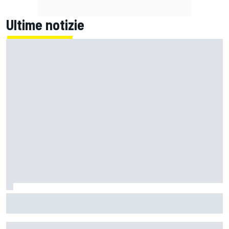
Ultime notizie
F1 | Ferrari: Hamilton è ancora qua. Leclerc vive in Rosso.
Delusioni e sorprese, la strada per il futuro