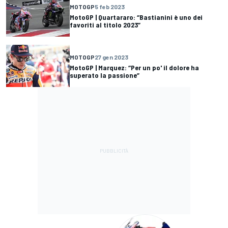
MOTOGP
5 feb 2023
MotoGP | Quartararo: “Bastianini è uno dei
favoriti al titolo 2023”
MOTOGP
27 gen 2023
MotoGP | Marquez: “Per un po' il dolore ha
superato la passione”