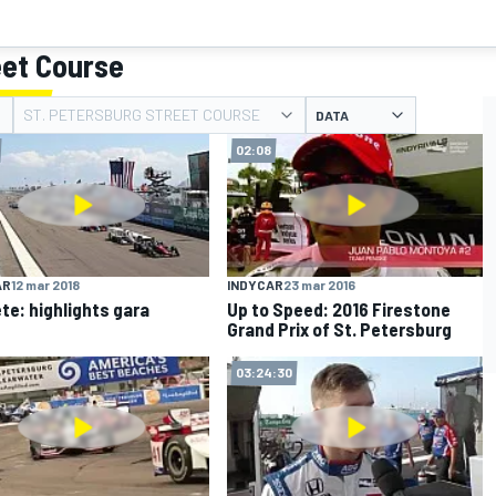
eet Course
ST. PETERSBURG STREET COURSE
DATA
02:08
AR
12 mar 2018
INDYCAR
23 mar 2016
ete: highlights gara
Up to Speed: 2016 Firestone
Grand Prix of St. Petersburg
03:24:30