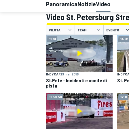
Panoramica
Notizie
Video
MOTOGP
WEC
Video St. Petersburg Str
PILOTA
TEAM
EVENTO
01:01
04:31
WRC
INDYCAR
13 mar 2018
INDYC
St.Pete - Incidenti e uscite di
St. P
pista
01:50:50
02:11