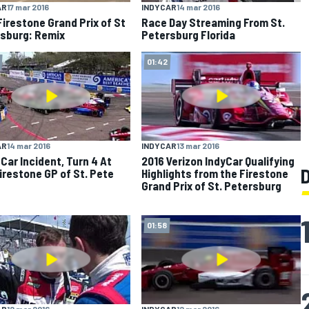
AR
17 mar 2016
INDYCAR
14 mar 2016
Firestone Grand Prix of St
Race Day Streaming From St.
sburg: Remix
Petersburg Florida
01:42
AR
14 mar 2016
INDYCAR
13 mar 2016
-Car Incident, Turn 4 At
2016 Verizon IndyCar Qualifying
irestone GP of St. Pete
Highlights from the Firestone
Grand Prix of St. Petersburg
01:58
AR
12 mar 2016
INDYCAR
12 mar 2016