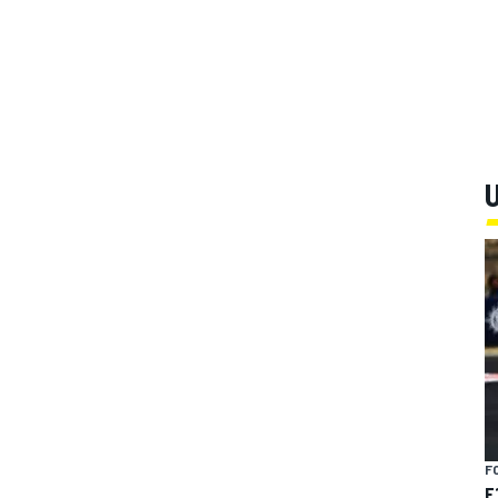
U
F
F