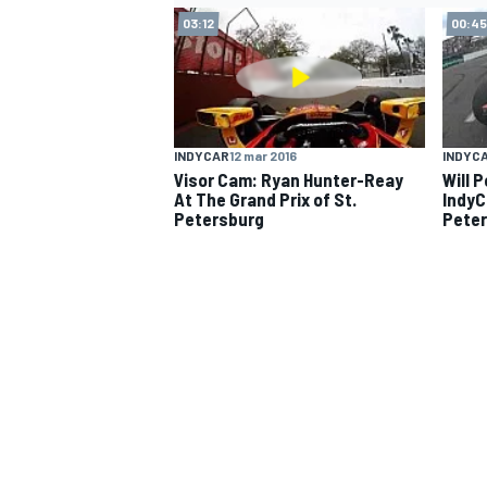
03:12
00:45
INDYCAR
12 mar 2016
INDYC
Visor Cam: Ryan Hunter-Reay
Will 
At The Grand Prix of St.
IndyC
Petersburg
Pete
ENDURANCE/GT