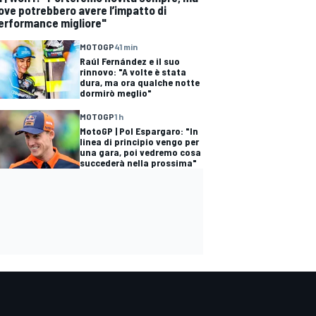
ove potrebbero avere l’impatto di
erformance migliore"
MOTOGP
41 min
Raúl Fernández e il suo
rinnovo: "A volte è stata
dura, ma ora qualche notte
dormirò meglio"
MOTOGP
1 h
MotoGP | Pol Espargaro: "In
linea di principio vengo per
una gara, poi vedremo cosa
succederà nella prossima"