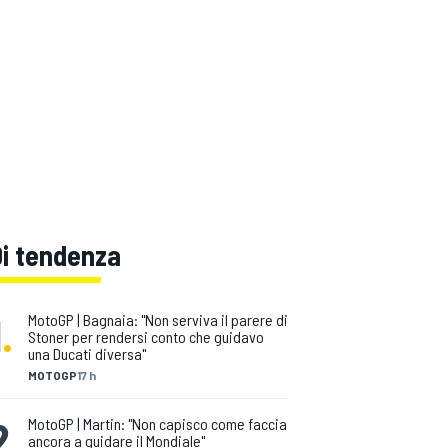
Di tendenza
1
.
MotoGP | Bagnaia: "Non serviva il parere di
Stoner per rendersi conto che guidavo
una Ducati diversa"
MOTOGP
17 h
2
.
MotoGP | Martin: "Non capisco come faccia
ancora a guidare il Mondiale"