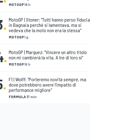
MOTOGP
18 h
3
.
MotoGP | Stoner: "Tutti hanno perso fiducia
in Bagnaia perché si lamentava, ma si
vedeva che la moto non era la stessa"
MOTOGP
1 g
4
.
MotoGP | Marquez: "Vincere un altro titolo
non mi cambierà la vita. A tre di loro sì"
MOTOGP
19 h
5
.
F1 | Wolff: "Porteremo novità sempre, ma
dove potrebbero avere l’impatto di
performance migliore"
FORMULA 1
7 min