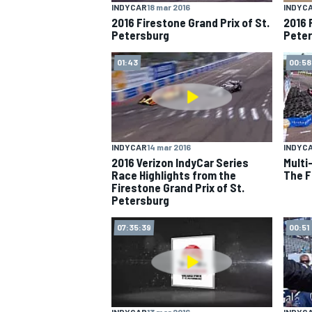
INDYCAR
18 mar 2016
INDYC
2016 Firestone Grand Prix of St.
2016 
Petersburg
Peter
01:43
00:58
INDYCAR
14 mar 2016
INDYC
2016 Verizon IndyCar Series
Multi
Race Highlights from the
The F
Firestone Grand Prix of St.
Petersburg
07:35:39
00:51
MONOPOSTO
INDYCAR
13 mar 2016
INDYC