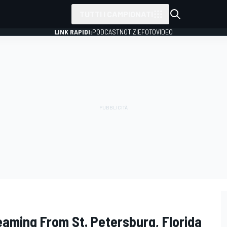
TUTTI I CAMPIONATI
LINK RAPIDI:
PODCAST
NOTIZIE
FOTO
VIDEO
eaming From St. Petersburg, Florida