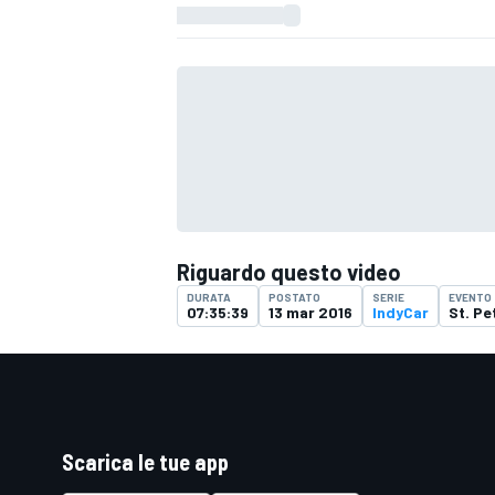
Riguardo questo video
DURATA
POSTATO
SERIE
EVENTO
07:35:39
13 mar 2016
IndyCar
St. Pe
Scarica le tue app