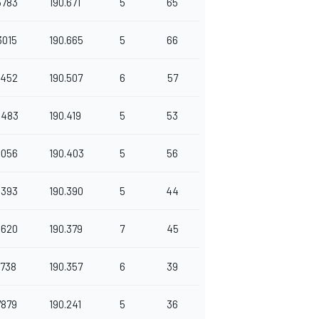
3783
190.671
5
65
3015
190.665
5
66
8452
190.507
6
57
3483
190.419
5
53
8056
190.403
5
56
6393
190.390
5
44
5620
190.379
7
45
0738
190.357
6
39
7879
190.241
5
36