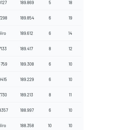
0127
189.869
5
18
7298
189.854
6
19
Giro
189.612
6
14
7133
189.417
8
12
4759
189.308
6
10
9415
189.229
6
10
7730
189.213
8
11
.8357
188.997
6
10
Giro
188.358
10
10