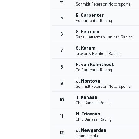
4
Schmidt Peterson Motorsports
E. Carpenter
5
Ed Carpenter Racing
S. Ferrucci
6
Rahal Letterman Lanigan Racing
S. Karam
7
Dreyer & Reinbold Racing
R. van Kalmthout
8
Ed Carpenter Racing
J. Montoya
9
Schmidt Peterson Motorsports
T. Kanaan
10
Chip Ganassi Racing
M. Ericsson
11
Chip Ganassi Racing
J. Newgarden
MONOPOSTO
12
Team Penske