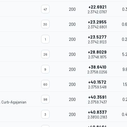
+22.6921
200
0.
47
2:37'42.0767
+23.2955
200
0.
30
2:37'42.6801
+23.5277
200
0.
1
2:37'42.9123
+28.8029
200
5.
26
2:37'48.1875
+38.6410
200
9.
9
2:37'58.0256
+40.1572
200
1.
60
2:37'59.5418
+40.3591
200
0.
98
& Curb-Agajanian
2:37'59.7437
+40.8337
200
0.
3
2:38'00.2183