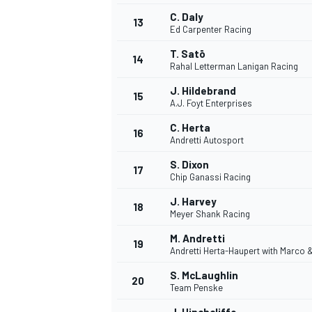
C. Daly
13
Ed Carpenter Racing
T. Satō
14
Rahal Letterman Lanigan Racing
J. Hildebrand
15
A.J. Foyt Enterprises
C. Herta
16
Andretti Autosport
S. Dixon
17
Chip Ganassi Racing
J. Harvey
18
Meyer Shank Racing
M. Andretti
19
Andretti Herta-Haupert with Marco 
S. McLaughlin
20
Team Penske