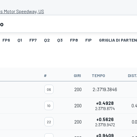
is Motor Speedway, US
eo
FP6
Q1
FP7
Q2
Q3
FP8
FIP
GRIGLIA DI PARTE
#
GIRI
TEMPO
DIS
200
2:37'19.3846
06
+0.4928
200
0.
10
2:37'19.8774
+0.5626
200
0.
22
2:37'19.9472
+0.9409