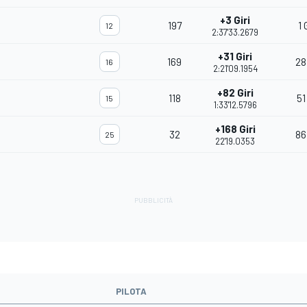
+3 Giri
197
1 
12
2:37'33.2679
+31 Giri
169
28
16
2:21'09.1954
+82 Giri
118
51
15
1:33'12.5796
+168 Giri
32
86
25
22'19.0353
PILOTA