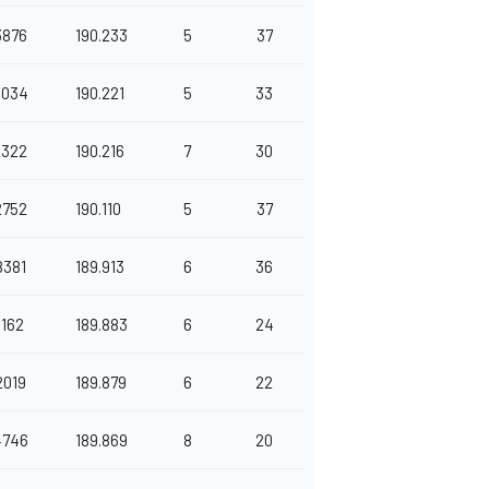
3876
190.233
5
37
6034
190.221
5
33
2322
190.216
7
30
2752
190.110
5
37
8381
189.913
6
36
5162
189.883
6
24
2019
189.879
6
22
4746
189.869
8
20