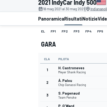
2021 IndyCar Indy 500
MOTOGP
WEC
|
18 mag 2021 al 30 mag 2021
Indianapol
Panoramica
Risultati
Notizie
Vid
EL
FP1
FP2
FP3
FP4
FP5
GARA
CLA
PILOTA
WRC
H. Castroneves
1
Meyer Shank Racing
Á. Palou
2
Chip Ganassi Racing
S. Pagenaud
3
Team Penske
P. O'Ward