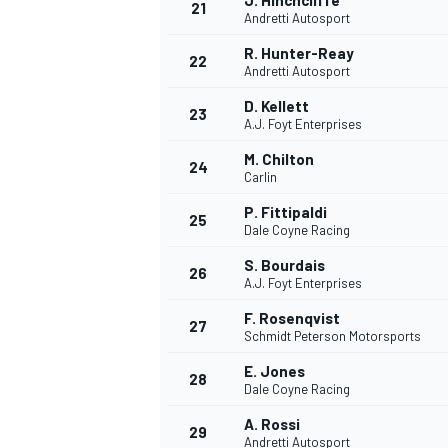
J. Hinchcliffe
21
Andretti Autosport
R. Hunter-Reay
22
Andretti Autosport
D. Kellett
23
A.J. Foyt Enterprises
M. Chilton
24
Carlin
P. Fittipaldi
25
Dale Coyne Racing
S. Bourdais
26
A.J. Foyt Enterprises
F. Rosenqvist
27
Schmidt Peterson Motorsports
ENDURANCE/GT
E. Jones
28
Dale Coyne Racing
A. Rossi
29
Andretti Autosport