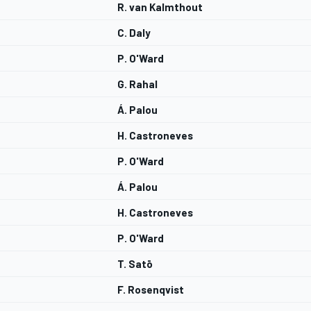
R. van Kalmthout
C. Daly
P. O'Ward
G. Rahal
Á. Palou
H. Castroneves
P. O'Ward
Á. Palou
H. Castroneves
P. O'Ward
T. Satō
F. Rosenqvist