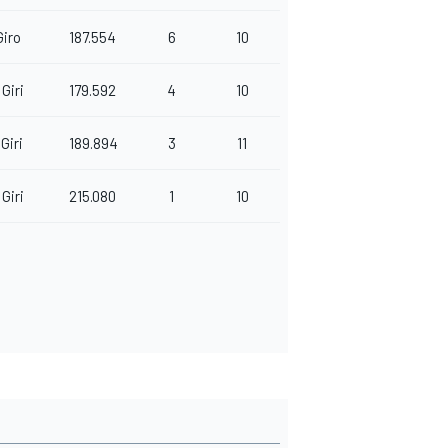
Giro
187.554
6
10
 Giri
179.592
4
10
 Giri
189.894
3
11
 Giri
215.080
1
10