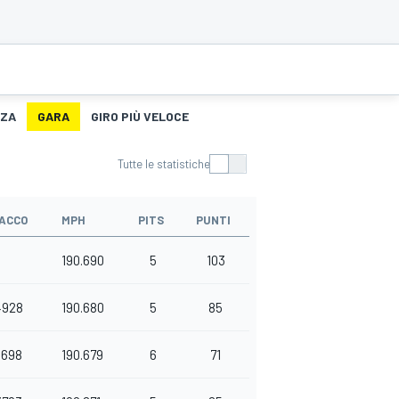
NZA
GARA
GIRO PIÙ VELOCE
Tutte le statistiche
TACCO
MPH
PITS
PUNTI
190.690
5
103
4928
190.680
5
85
0698
190.679
6
71