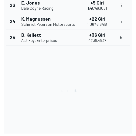
E. Jones
+5 Giri
23
7
Dale Coyne Racing
1:40'46.1051
K. Magnussen
+22 Giri
24
7
Schmidt Peterson Motorsports
1:06'46.6418
D. Kellett
+36 Giri
25
5
A.J. Foyt Enterprises
43'38.4837