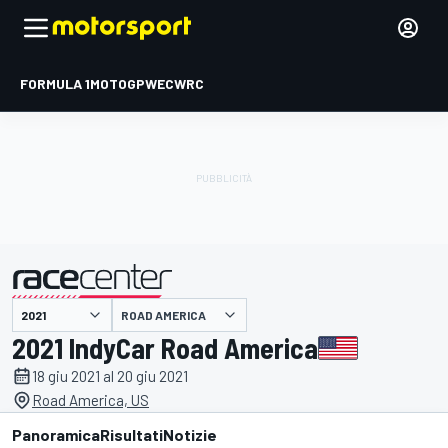
FORMULA 1
MOTOGP
WEC
WRC
ROAD AMERICA
presentato da
2021 IndyCar Road America
18 giu 2021 al 20 giu 2021
Road America, US
Panoramica
Risultati
Notizie