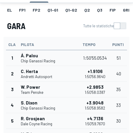
EL
FP1
FP2
Q1-G1
Q1-G2
Q2
Q3
FIP
GRIG
GARA
Tutte le statistiche
CLA
PILOTA
TEMPO
PUNTI
Á. Palou
1
1:50'55.0534
51
Chip Ganassi Racing
C. Herta
+1.9106
2
40
Andretti Autosport
1:50'56.9640
W. Power
+2.9853
3
35
Team Penske
1:50'58.0387
S. Dixon
+3.9048
4
33
Chip Ganassi Racing
1:50'58.9582
R. Grosjean
+4.7136
5
30
Dale Coyne Racing
1:50'59.7670