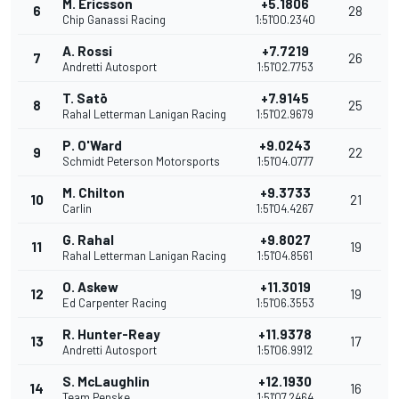
M. Ericsson
+5.1806
6
28
Chip Ganassi Racing
1:51'00.2340
A. Rossi
+7.7219
7
26
Andretti Autosport
1:51'02.7753
T. Satō
+7.9145
8
25
Rahal Letterman Lanigan Racing
1:51'02.9679
P. O'Ward
+9.0243
9
22
Schmidt Peterson Motorsports
1:51'04.0777
M. Chilton
+9.3733
10
21
Carlin
1:51'04.4267
G. Rahal
+9.8027
11
19
Rahal Letterman Lanigan Racing
1:51'04.8561
O. Askew
+11.3019
12
19
Ed Carpenter Racing
1:51'06.3553
R. Hunter-Reay
+11.9378
13
17
Andretti Autosport
1:51'06.9912
S. McLaughlin
+12.1930
14
16
Team Penske
1:51'07.2464