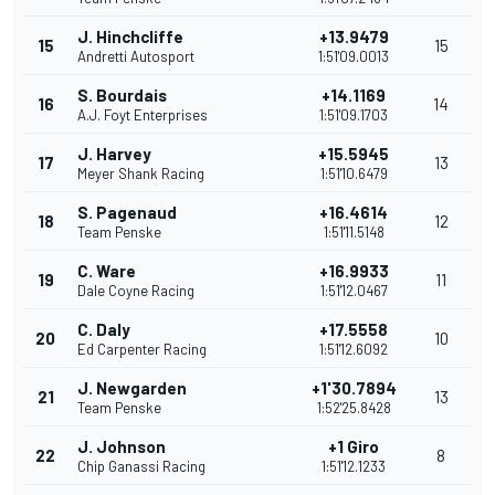
J. Hinchcliffe
+13.9479
15
15
Andretti Autosport
1:51'09.0013
S. Bourdais
+14.1169
16
14
A.J. Foyt Enterprises
1:51'09.1703
J. Harvey
+15.5945
17
13
Meyer Shank Racing
1:51'10.6479
S. Pagenaud
+16.4614
18
12
Team Penske
1:51'11.5148
C. Ware
+16.9933
19
11
Dale Coyne Racing
1:51'12.0467
C. Daly
+17.5558
20
10
Ed Carpenter Racing
1:51'12.6092
J. Newgarden
+1'30.7894
21
13
Team Penske
1:52'25.8428
J. Johnson
+1 Giro
22
8
Chip Ganassi Racing
1:51'12.1233