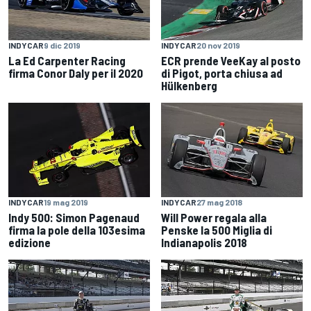
INDYCAR
9 dic 2019
INDYCAR
20 nov 2019
La Ed Carpenter Racing
ECR prende VeeKay al posto
firma Conor Daly per il 2020
di Pigot, porta chiusa ad
Hülkenberg
INDYCAR
19 mag 2019
INDYCAR
27 mag 2018
Indy 500: Simon Pagenaud
Will Power regala alla
firma la pole della 103esima
Penske la 500 Miglia di
edizione
Indianapolis 2018