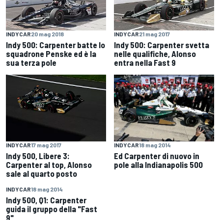
INDYCAR
20 mag 2018
INDYCAR
21 mag 2017
Indy 500: Carpenter batte lo
Indy 500: Carpenter svetta
squadrone Penske ed è la
nelle qualifiche, Alonso
sua terza pole
entra nella Fast 9
INDYCAR
18 mag 2014
INDYCAR
17 mag 2017
Ed Carpenter di nuovo in
Indy 500, Libere 3:
pole alla Indianapolis 500
Carpenter al top, Alonso
sale al quarto posto
INDYCAR
18 mag 2014
Indy 500, Q1: Carpenter
guida il gruppo della "Fast
9"