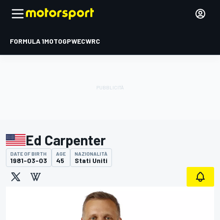
FORMULA 1
MOTOGP
WEC
WRC
Ed Carpenter
DATE OF BIRTH
AGE
NAZIONALITÀ
1981-03-03
45
Stati Uniti