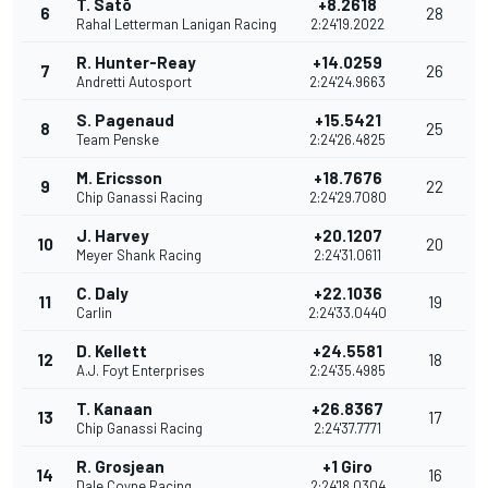
T. Satō
+8.2618
6
28
Rahal Letterman Lanigan Racing
2:24'19.2022
R. Hunter-Reay
+14.0259
7
26
Andretti Autosport
2:24'24.9663
S. Pagenaud
+15.5421
8
25
Team Penske
2:24'26.4825
M. Ericsson
+18.7676
9
22
Chip Ganassi Racing
2:24'29.7080
J. Harvey
+20.1207
10
20
Meyer Shank Racing
2:24'31.0611
C. Daly
+22.1036
11
19
Carlin
2:24'33.0440
D. Kellett
+24.5581
12
18
A.J. Foyt Enterprises
2:24'35.4985
T. Kanaan
+26.8367
13
17
Chip Ganassi Racing
2:24'37.7771
R. Grosjean
+1 Giro
14
16
Dale Coyne Racing
2:24'18.0304