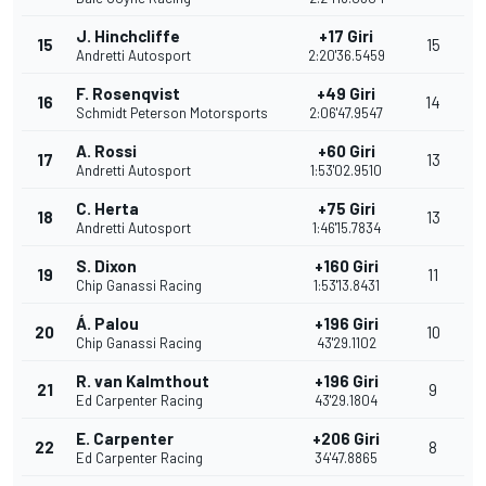
J. Hinchcliffe
+17 Giri
15
15
Andretti Autosport
2:20'36.5459
F. Rosenqvist
+49 Giri
16
14
Schmidt Peterson Motorsports
2:06'47.9547
A. Rossi
+60 Giri
17
13
Andretti Autosport
1:53'02.9510
C. Herta
+75 Giri
18
13
Andretti Autosport
1:46'15.7834
S. Dixon
+160 Giri
19
11
Chip Ganassi Racing
1:53'13.8431
Á. Palou
+196 Giri
20
10
Chip Ganassi Racing
43'29.1102
R. van Kalmthout
+196 Giri
21
9
Ed Carpenter Racing
43'29.1804
E. Carpenter
+206 Giri
22
8
Ed Carpenter Racing
34'47.8865