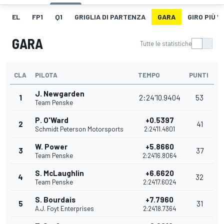
EL
FP1
Q1
GRIGLIA DI PARTENZA
GARA
GIRO PIÙ 
GARA
Tutte le statistiche
CLA
PILOTA
TEMPO
PUNTI
J. Newgarden
1
2:24'10.9404
53
Team Penske
P. O'Ward
+0.5397
2
41
Schmidt Peterson Motorsports
2:24'11.4801
W. Power
+5.8660
3
37
Team Penske
2:24'16.8064
S. McLaughlin
+6.6620
4
32
Team Penske
2:24'17.6024
S. Bourdais
+7.7960
5
31
A.J. Foyt Enterprises
2:24'18.7364