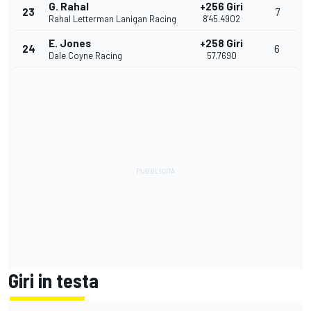
G. Rahal
+256 Giri
23
7
Rahal Letterman Lanigan Racing
8'45.4902
E. Jones
+258 Giri
24
6
Dale Coyne Racing
57.7690
Giri in testa