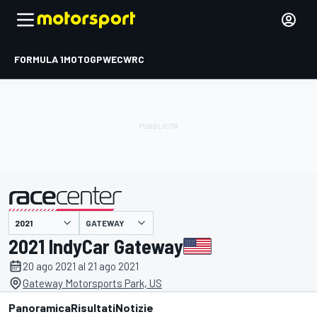
FORMULA 1
MOTOGP
WEC
WRC
GATEWAY
presentato da
2021 IndyCar Gateway
20 ago 2021 al 21 ago 2021
Gateway Motorsports Park, US
Panoramica
Risultati
Notizie