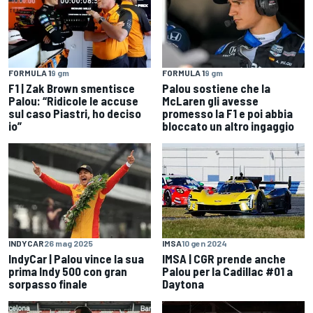
FORMULA 1
9 gm
FORMULA 1
9 gm
F1 | Zak Brown smentisce
Palou sostiene che la
Palou: “Ridicole le accuse
McLaren gli avesse
sul caso Piastri, ho deciso
promesso la F1 e poi abbia
io”
bloccato un altro ingaggio
INDYCAR
26 mag 2025
IMSA
10 gen 2024
IndyCar | Palou vince la sua
IMSA | CGR prende anche
prima Indy 500 con gran
Palou per la Cadillac #01 a
sorpasso finale
Daytona