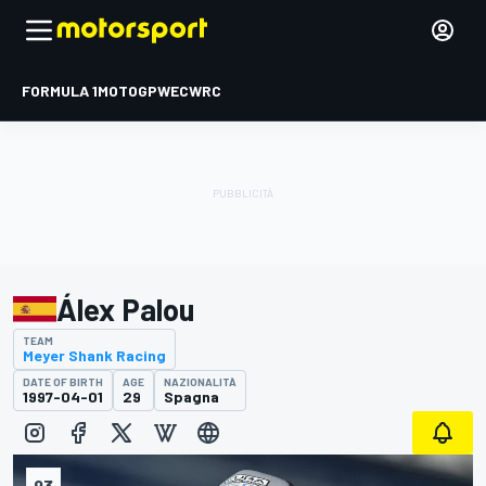
FORMULA 1
MOTOGP
WEC
WRC
Álex Palou
TEAM
Meyer Shank Racing
DATE OF BIRTH
AGE
NAZIONALITÀ
1997-04-01
29
Spagna
93