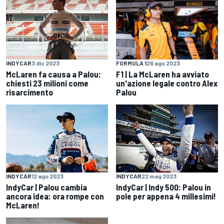
INDYCAR
3 dic 2023
FORMULA 1
26 ago 2023
McLaren fa causa a Palou:
F1 | La McLaren ha avviato
chiesti 23 milioni come
un'azione legale contro Alex
risarcimento
Palou
INDYCAR
12 ago 2023
INDYCAR
22 mag 2023
IndyCar | Palou cambia
IndyCar | Indy 500: Palou in
ancora idea: ora rompe con
pole per appena 4 millesimi!
McLaren!