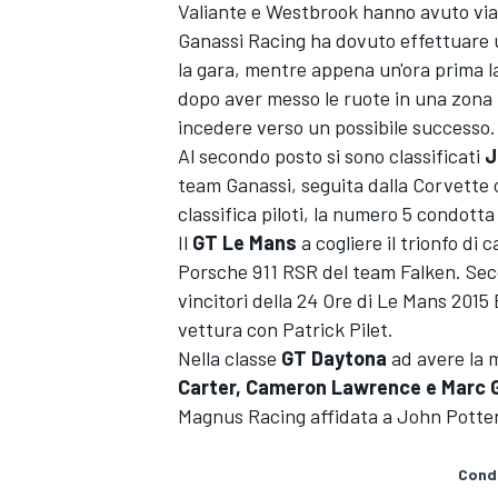
Valiante e Westbrook hanno avuto via
Ganassi Racing ha dovuto effettuare 
la gara, mentre appena un'ora prima la 
dopo aver messo le ruote in una zona 
incedere verso un possibile successo.
Al secondo posto si sono classificati
J
team Ganassi, seguita dalla Corvette ch
classifica piloti, la numero 5 condott
Il
GT Le Mans
a cogliere il trionfo di 
Porsche 911 RSR del team Falken. Seco
vincitori della 24 Ore di Le Mans 2015
vettura con Patrick Pilet.
Nella classe
GT Daytona
ad avere la 
Carter, Cameron Lawrence e Marc
Magnus Racing affidata a John Potter
MONOPOSTO
Condi