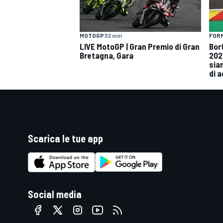
MOTOGP
32 min
FORM
LIVE MotoGP | Gran Premio di Gran
Bor
Bretagna, Gara
202
siam
di 
Scarica le tue app
Social media
RALLY