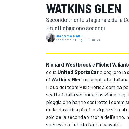
WATKINS GLEN
MOTOGP
WEC
Secondo trionfo stagionale della 
Pruett chiudono secondi
Giacomo Rauli
Modificato:
20 lug 2015, 18:38
Richard Westbrook
e
Michel Valiant
della
United SportsCar
a cogliere la 
WRC
di
Watkins Glen
nella nottata italian
Il duo del team VisitFlorida.com ha por
scattati dalla seconda posizione in gri
pioggia che hanno costretto i commiss
della classifica piloti in vigore sino a
solo della seconda vittoria dell'anno, m
successo ottenuto l'anno passato.