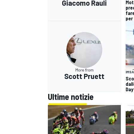
Giacomo Rauli
Mot
pre
fare
per 
More from
IMSA
Scott Pruett
Scot
dall
Day
Ultime notizie
MONOMARCA