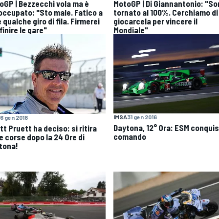
oGP | Bezzecchi vola ma è
MotoGP | Di Giannantonio: "S
occupato: "Sto male. Fatico a
tornato al 100%. Cerchiamo di
 qualche giro di fila. Firmerei
giocarcela per vincere il
finire le gare"
Mondiale"
IMSA
31 gen 2016
6 gen 2018
Daytona, 12° Ora: ESM conquist
t Pruett ha deciso: si ritira
comando
e corse dopo la 24 Ore di
tona!