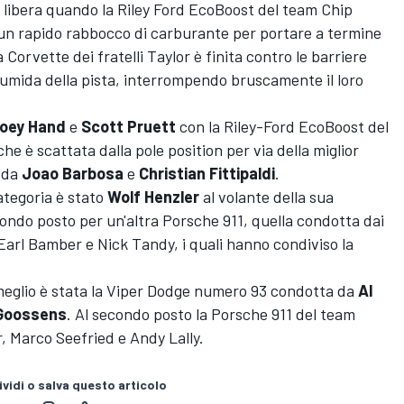
 libera quando la Riley Ford EcoBoost del team Chip
un rapido rabbocco di carburante per portare a termine
Corvette dei fratelli Taylor è finita contro le barriere
umida della pista, interrompendo bruscamente il loro
oey Hand
e
Scott Pruett
con la Riley-Ford EcoBoost del
e è scattata dalla pole position per via della miglior
a da
Joao Barbosa
e
Christian Fittipaldi
.
categoria è stato
Wolf Henzler
al volante della sua
ndo posto per un'altra Porsche 911, quella condotta dai
 Earl Bamber e Nick Tandy, i quali hanno condiviso la
meglio è stata la Viper Dodge numero 93 condotta da
Al
 Goossens
. Al secondo posto la Porsche 911 del team
, Marco Seefried e Andy Lally.
vidi o salva questo articolo