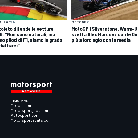
ULA 1
2 h
MOTOGP
2 h
toleto difende le vetture
MotoGP | Silverstone, Warm-U
6: "Non sono naturali, ma
svetta Alex Marquez con le Du
o piloti di F1, siamo in grado
più a loro agio con la media
adattarci"
InsideEvs.it
Motor1.com
Motorsportjobs.com
Autosport.com
Motorsportstats.com