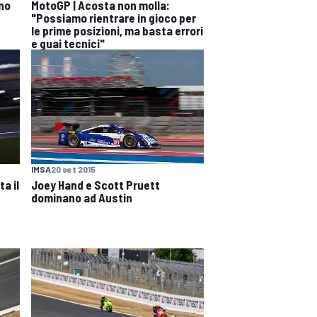
ono
MotoGP | Acosta non molla:
"Possiamo rientrare in gioco per
le prime posizioni, ma basta errori
e guai tecnici"
IMSA
20 set 2015
a il
Joey Hand e Scott Pruett
dominano ad Austin