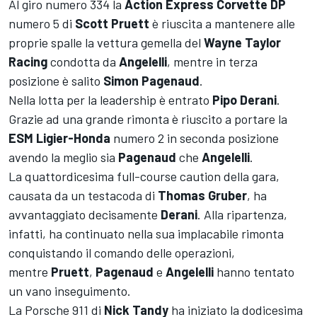
Al giro numero 334 la
Action Express Corvette DP
numero 5 di
Scott Pruett
è riuscita a mantenere alle
proprie spalle la vettura gemella del
Wayne Taylor
Racing
condotta da
Angelelli
, mentre in terza
posizione è salito
Simon
Pagenaud
.
Nella lotta per la leadership è entrato
Pipo
Derani
.
Grazie ad una grande rimonta è riuscito a portare la
ESM Ligier-Honda
numero 2 in seconda posizione
avendo la meglio sia
Pagenaud
che
Angelelli
.
La quattordicesima full-course caution della gara,
causata da un testacoda di
Thomas Gruber
, ha
avvantaggiato decisamente
Derani
. Alla ripartenza,
infatti, ha continuato nella sua implacabile rimonta
conquistando il comando delle operazioni,
mentre
Pruett
,
Pagenaud
e
Angelelli
hanno tentato
un vano inseguimento.
La Porsche 911 di
Nick Tandy
ha iniziato la dodicesima