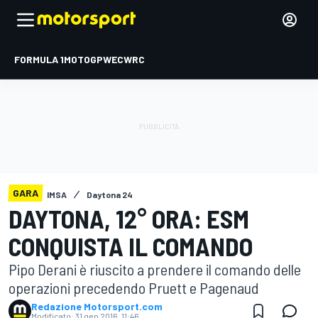
FORMULA 1
MOTOGP
WEC
WRC
GARA
IMSA
Daytona 24
DAYTONA, 12° ORA: ESM
CONQUISTA IL COMANDO
Pipo Derani è riuscito a prendere il comando delle
operazioni precedendo Pruett e Pagenaud
Redazione Motorsport.com
Modificato:
31 gen 2016, 11:46