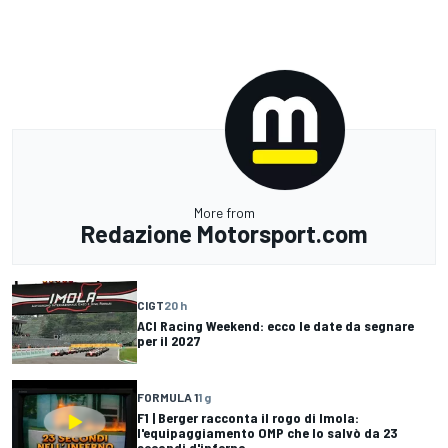
More from
Redazione Motorsport.com
CIGT
20 h
ACI Racing Weekend: ecco le date da segnare
per il 2027
FORMULA 1
1 g
F1 | Berger racconta il rogo di Imola:
l'equipaggiamento OMP che lo salvò da 23
secondi d'inferno