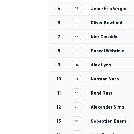
5
Jean-Éric Vergne
25
6
Oliver Rowland
22
7
Nick Cassidy
37
8
Pascal Wehrlein
99
9
Alex Lynn
94
10
Norman Nato
71
11
René Rast
33
12
Alexander Sims
29
RALLY
13
Sébastien Buemi
23