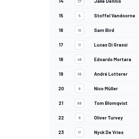
14
Jake Dennis
27
15
Stoffel Vandoorne
5
16
Sam Bird
10
17
Lucas Di Grassi
11
18
Edoardo Mortara
48
19
André Lotterer
36
20
Nico Müller
6
21
Tom Blomqvist
88
22
Oliver Turvey
8
23
Nyck De Vries
17