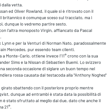
 dalla vetta.
an ed Oliver Rowland, il quale si è ritrovato con il
 Il britannico è comunque sceso sul tracciato, ma i
pi, dunque lo vedremo partire sesto.
con l'altra monoposto Virgin, affiancato da Pascal
.
lex Lynn e per la Venturi di Norman Nato, paradossalmente
train Mercedes, pur essendo team clienti.
ra a Monte-Carlo, ottiene invece l'11° crono con la sua
nder Sims e la Nissan di Sébastien Buemi. Lo svizzero
na seconda occasione di siglare un buon tempo nel
ndiera rossa causata dal testacoda alla "Anthony Noghes"
è girato sbattendo con il posteriore proprio mentre
st, dunque ad entrambi è stata data la possibilità di
 è stato sfruttato al meglio dai due, dato che anche il
na 21°.