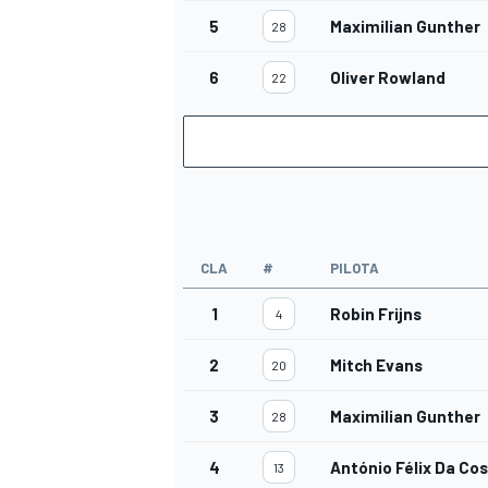
5
Maximilian Gunther
28
6
Oliver Rowland
22
CLA
#
PILOTA
1
Robin Frijns
4
2
Mitch Evans
20
3
Maximilian Gunther
MONOMARCA
28
4
António Félix Da Co
13