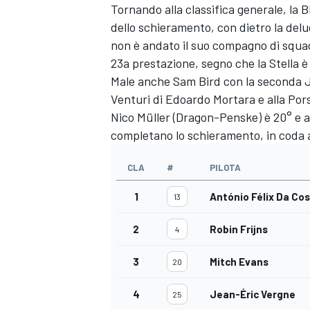
Tornando alla classifica generale, la 
dello schieramento, con dietro la del
non è andato il suo compagno di squad
23a prestazione, segno che la Stella è
Male anche Sam Bird con la seconda Jag
Venturi di Edoardo Mortara e alla Por
Nico Müller (Dragon-Penske) è 20° e a
completano lo schieramento, in coda 
CLA
#
PILOTA
1
António Félix Da Co
13
2
Robin Frijns
4
ENDURANCE/GT
3
Mitch Evans
20
4
Jean-Éric Vergne
25