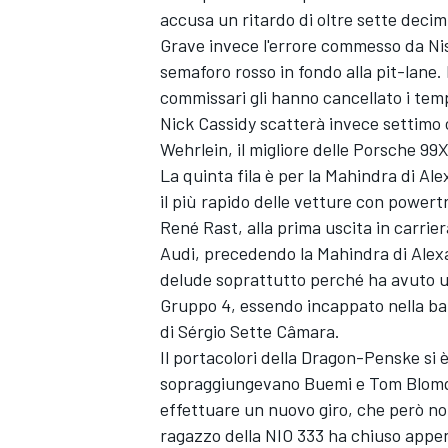
accusa un ritardo di oltre sette decimi
Grave invece l'errore commesso da Niss
semaforo rosso in fondo alla pit-lane.
commissari gli hanno cancellato i tem
Nick Cassidy scatterà invece settimo 
Wehrlein, il migliore delle Porsche 99X
La quinta fila è per la Mahindra di A
il più rapido delle vetture con power
René Rast, alla prima uscita in carrie
Audi, precedendo la Mahindra di Alexa
delude soprattutto perché ha avuto u
Gruppo 4, essendo incappato nella ba
di Sérgio Sette Câmara.
Il portacolori della Dragon-Penske si 
sopraggiungevano Buemi e Tom Blomqvi
effettuare un nuovo giro, che però non
ragazzo della NIO 333 ha chiuso appe