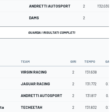
ANDRETTI AUTOSPORT
2
1'32.039
DAMS
2
GUARDA I RISULTATI COMPLETI
TEAM
GIRI
TEMPO
GAP
VIRGIN RACING
2
1'31.638
JAGUAR RACING
2
1'31.772
0.1
ANDRETTI AUTOSPORT
2
1'31.817
0.1
sta
TECHEETAH
2
1'31.832
0.1