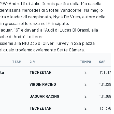
BMW-Andretti di Jake Dennis partirà dalla 14a casella
udentissima Mercedes di Stoffel Vandoorne. Ma meglio
ra e leader di campionato, Nyck De Vries, autore della
 in grossa sofferenza nel Principato.
uar, 16° e davanti all'Audi di Lucas Di Grassi, alla
sche di André Lotterer.
ssieme alla NIO 333 di Oliver Turvey in 22a piazza
al quale troviamo ovviamente Sette Câmara.
TEAM
GIRI
TEMPO
GAP
sta
TECHEETAH
2
1'31.317
VIRGIN RACING
2
1'31.329
JAGUAR RACING
2
1'31.368
TECHEETAH
2
1'31.376