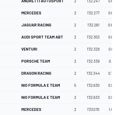
ANDRETTI AUTOSPORT
2
1'32.247
0.6
MERCEDES
2
1'32.277
0.6
JAGUAR RACING
2
1'32.281
0.6
AUDI SPORT TEAM ABT
2
1'32.303
0.6
VENTURI
2
1'32.329
0.6
PORSCHE TEAM
2
1'32.339
0.7
DRAGON RACING
2
1'32.344
0.7
NIO FORMULA E TEAM
5
1'32.630
0.9
NIO FORMULA E TEAM
2
1'32.633
0.9
MERCEDES
2
1'33.070
1.4