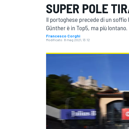
SUPER POLE TIR
MOTOGP
WEC
Il portoghese precede di un soffio
Günther è in Top5, ma più lontano.
Francesco Corghi
Modificato:
8 mag 2021, 13:12
WRC