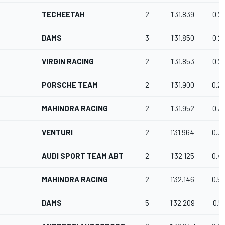
TECHEETAH
2
1'31.839
0.2
DAMS
3
1'31.850
0.2
VIRGIN RACING
2
1'31.853
0.2
PORSCHE TEAM
2
1'31.900
0.2
MAHINDRA RACING
2
1'31.952
0.3
VENTURI
2
1'31.964
0.3
AUDI SPORT TEAM ABT
2
1'32.125
0.4
MAHINDRA RACING
2
1'32.146
0.5
DAMS
5
1'32.209
0.5