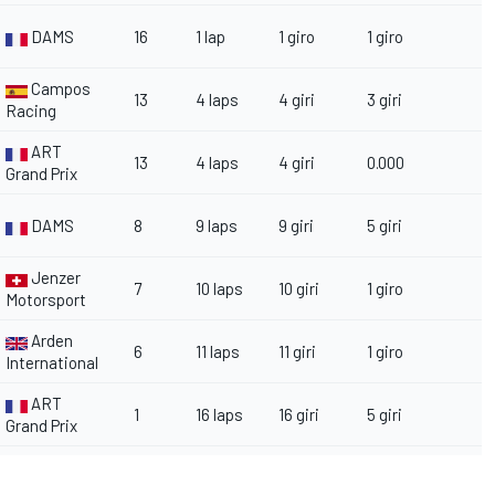
DAMS
16
1 lap
1 giro
1 giro
Campos
13
4 laps
4 giri
3 giri
Racing
ART
13
4 laps
4 giri
0.000
Grand Prix
DAMS
8
9 laps
9 giri
5 giri
Jenzer
7
10 laps
10 giri
1 giro
Motorsport
Arden
6
11 laps
11 giri
1 giro
International
ART
1
16 laps
16 giri
5 giri
Grand Prix