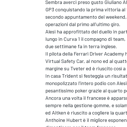
Sembra averci preso gusto Giuliano Alesi
GP3 conquistando la prima vittoria al 
secondo appuntamento del weekend, s
operazioni dal primo all'ultimo giro.
Alesi ha approfittato del duello in pa
lungo in Curva 1 il compagno di team, 
due settimane fa in terra inglese.
Il pilota della Ferrari Driver Academ
Virtual Safety Car, al nono ed al quat
margine su Tveter ed è riuscito così a
In casa Trident si festeggia un risult
monopolizzato l'intero podio con Alesi
pesantissimo poker grazie al quarto p
Ancora una volta il francese è apparso
sempre nella gestione gomme, e solame
ed Aitken è riuscito a cogliere la quar
Anthoine Hubert è il migliore esponen