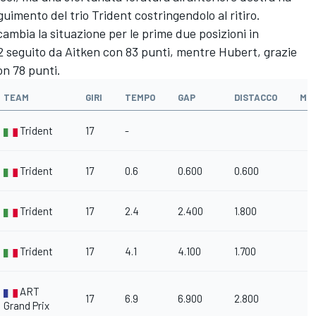
eguimento del trio Trident costringendolo al ritiro.
ambia la situazione per le prime due posizioni in
92 seguito da Aitken con 83 punti, mentre Hubert, grazie
on 78 punti.
TEAM
GIRI
TEMPO
GAP
DISTACCO
MP
Trident
17
-
Trident
17
0.6
0.600
0.600
Trident
17
2.4
2.400
1.800
Trident
17
4.1
4.100
1.700
ART
17
6.9
6.900
2.800
Grand Prix