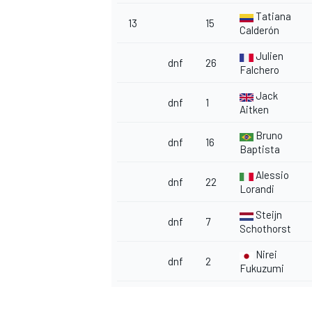
Tatiana
13
15
Calderón
Julien
dnf
26
Falchero
Jack
dnf
1
Aitken
Bruno
dnf
16
Baptista
Alessio
dnf
22
Lorandi
Steijn
dnf
7
Schothorst
Nirei
dnf
2
Fukuzumi