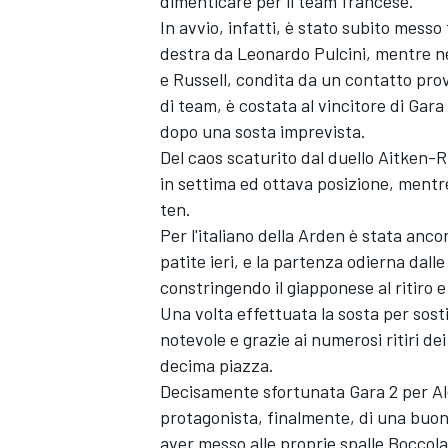
dimenticare per il team francese.
In avvio, infatti, è stato subito messo
destra da Leonardo Pulcini, mentre ne
e Russell, condita da un contatto pro
di team, è costata al vincitore di Gara
dopo una sosta imprevista.
Del caos scaturito dal duello Aitken-R
in settima ed ottava posizione, mentr
ten.
Per l'italiano della Arden è stata anco
patite ieri, e la partenza odierna dalle
constringendo il giapponese al ritiro 
Una volta effettuata la sosta per sosti
notevole e grazie ai numerosi ritiri dei
ENDURANCE/GT
decima piazza.
Decisamente sfortunata Gara 2 per Ale
protagonista, finalmente, di una buona
aver messo alle proprie spalle Boccola