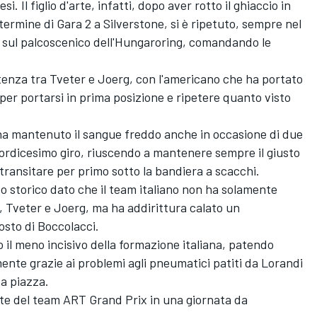
. Il figlio d'arte, infatti, dopo aver rotto il ghiaccio in
termine di Gara 2 a Silverstone, si è ripetuto, sempre nel
ul palcoscenico dell'Hungaroring, comandando le
rtenza tra Tveter e Joerg, con l'americano che ha portato
per portarsi in prima posizione e ripetere quanto visto
y ha mantenuto il sangue freddo anche in occasione di due
tordicesimo giro, riuscendo a mantenere sempre il giusto
 transitare per primo sotto la bandiera a scacchi.
ato storico dato che il team italiano non ha solamente
, Tveter e Joerg, ma ha addirittura calato un
osto di Boccolacci.
 il meno incisivo della formazione italiana, patendo
nte grazie ai problemi agli pneumatici patiti da Lorandi
ta piazza.
te del team ART Grand Prix in una giornata da