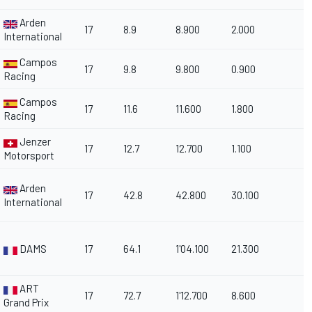
Arden
17
8.9
8.900
2.000
International
Campos
17
9.8
9.800
0.900
Racing
Campos
17
11.6
11.600
1.800
Racing
Jenzer
17
12.7
12.700
1.100
Motorsport
Arden
17
42.8
42.800
30.100
International
DAMS
17
64.1
1'04.100
21.300
ART
17
72.7
1'12.700
8.600
Grand Prix