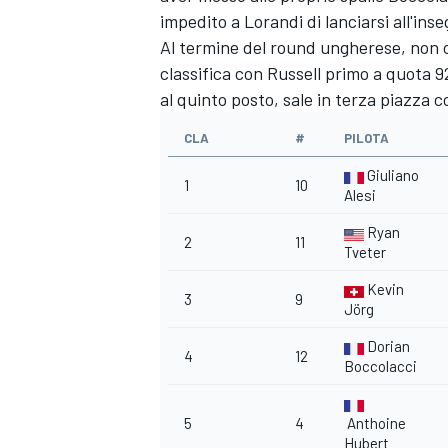
impedito a Lorandi di lanciarsi all'ins
Al termine del round ungherese, non c
classifica con Russell primo a quota 
al quinto posto, sale in terza piazza c
CLA
#
PILOTA
Giuliano
1
10
Alesi
Ryan
2
11
Tveter
Kevin
3
9
Jörg
Dorian
4
12
Boccolacci
MONOMARCA
5
4
Anthoine
Hubert