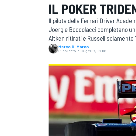
IL POKER TRIDE
MOTOGP
WEC
Il pilota della Ferrari Driver Acade
Joerg e Boccolacci completano un 
Aitken ritirati e Russell solament
Marco Di Marco
Pubblicato:
30 lug 2017, 08:08
WRC