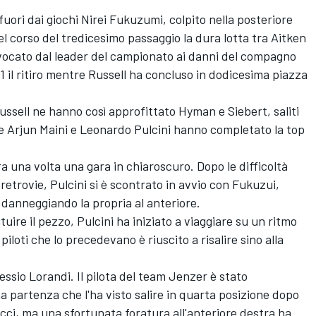
 fuori dai giochi Nirei Fukuzumi, colpito nella posteriore
l corso del tredicesimo passaggio la dura lotta tra Aitken
vocato dal leader del campionato ai danni del compagno
 1 il ritiro mentre Russell ha concluso in dodicesima piazza
ussell ne hanno così approfittato Hyman e Siebert, saliti
e Arjun Maini e Leonardo Pulcini hanno completato la top
ra una volta una gara in chiaroscuro. Dopo le difficoltà
 retrovie, Pulcini si è scontrato in avvio con Fukuzui,
e danneggiando la propria al anteriore.
tuire il pezzo, Pulcini ha iniziato a viaggiare su un ritmo
 piloti che lo precedevano è riuscito a risalire sino alla
ssio Lorandi. Il pilota del team Jenzer è stato
 partenza che l'ha visto salire in quarta posizione dopo
cci, ma una sfortunata foratura all'anteriore destra ha