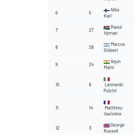
Niko
6
5
Kari
Raoul
7
27
Hyman
Marcos
8
28
Siebert
Arjun
9
24
Maini
10
6
Leonardo
Pulcini
11
14
Matthieu
Vaxivière
RALLY
George
12
3
Russell