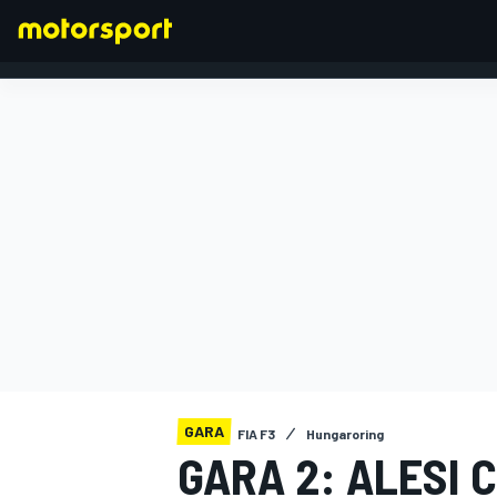
FORMULA 1
GARA
FIA F3
Hungaroring
GARA 2: ALESI C