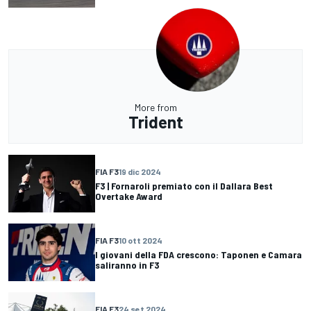
More from
Trident
FIA F3
19 dic 2024
F3 | Fornaroli premiato con il Dallara Best
Overtake Award
FIA F3
10 ott 2024
I giovani della FDA crescono: Taponen e Camara
saliranno in F3
FIA F3
24 set 2024