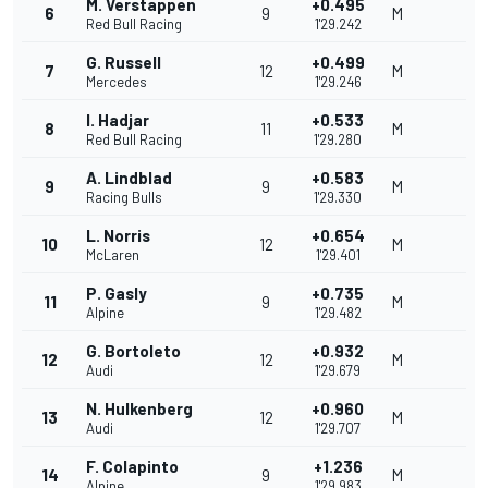
M. Verstappen
+0.495
6
9
M
Red Bull Racing
1'29.242
G. Russell
+0.499
7
12
M
Mercedes
1'29.246
I. Hadjar
+0.533
8
11
M
Red Bull Racing
1'29.280
A. Lindblad
+0.583
9
9
M
Racing Bulls
1'29.330
L. Norris
+0.654
10
12
M
McLaren
1'29.401
P. Gasly
+0.735
11
9
M
Alpine
1'29.482
G. Bortoleto
+0.932
12
12
M
Audi
1'29.679
N. Hulkenberg
+0.960
13
12
M
Audi
1'29.707
F. Colapinto
+1.236
14
9
M
Alpine
1'29.983