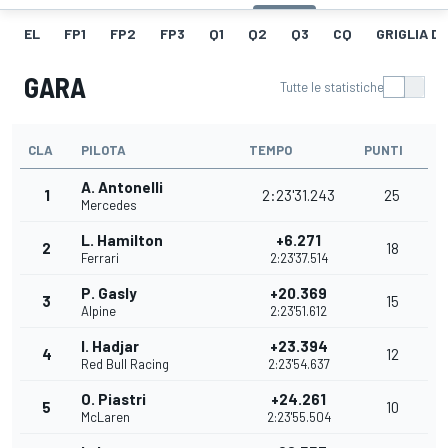
EL
FP1
FP2
FP3
Q1
Q2
Q3
CQ
GRIGLIA D
GARA
Tutte le statistiche
CLA
PILOTA
TEMPO
PUNTI
A. Antonelli
1
2:23'31.243
25
Mercedes
L. Hamilton
+6.271
2
18
Ferrari
2:23'37.514
P. Gasly
+20.369
3
15
Alpine
2:23'51.612
I. Hadjar
+23.394
4
12
Red Bull Racing
2:23'54.637
O. Piastri
+24.261
5
10
McLaren
2:23'55.504