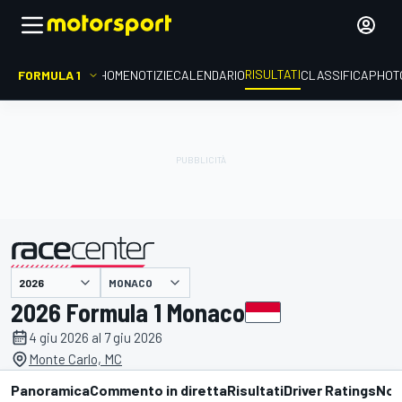
RISULTATI
FORMULA 1
HOME
NOTIZIE
CALENDARIO
CLASSIFICA
PHOT
MONACO
presentato da
2026 Formula 1 Monaco
4 giu 2026 al 7 giu 2026
Monte Carlo, MC
Panoramica
Commento in diretta
Risultati
Driver Ratings
Not