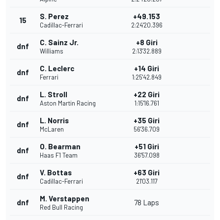
S. Perez
+49.153
15
Cadillac-Ferrari
2:24'20.396
C. Sainz Jr.
+8 Giri
dnf
Williams
2:13'32.889
C. Leclerc
+14 Giri
dnf
Ferrari
1:25'42.849
L. Stroll
+22 Giri
dnf
Aston Martin Racing
1:15'16.761
L. Norris
+35 Giri
dnf
McLaren
56'36.709
O. Bearman
+51 Giri
dnf
Haas F1 Team
36'57.098
V. Bottas
+63 Giri
dnf
Cadillac-Ferrari
21'03.117
M. Verstappen
dnf
78 Laps
Red Bull Racing