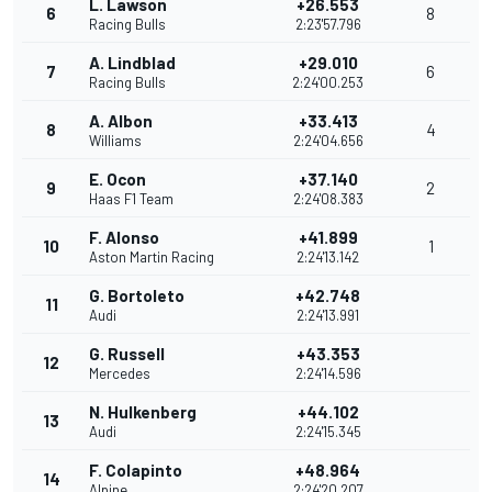
L. Lawson
+26.553
6
8
Racing Bulls
2:23'57.796
A. Lindblad
+29.010
7
6
Racing Bulls
2:24'00.253
A. Albon
+33.413
8
4
Williams
2:24'04.656
E. Ocon
+37.140
9
2
Haas F1 Team
2:24'08.383
F. Alonso
+41.899
10
1
Aston Martin Racing
2:24'13.142
G. Bortoleto
+42.748
11
Audi
2:24'13.991
G. Russell
+43.353
12
Mercedes
2:24'14.596
N. Hulkenberg
+44.102
13
Audi
2:24'15.345
F. Colapinto
+48.964
14
Alpine
2:24'20.207