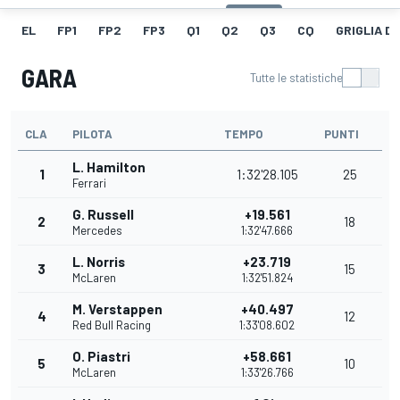
EL
FP1
FP2
FP3
Q1
Q2
Q3
CQ
GRIGLIA D
GARA
Tutte le statistiche
CLA
PILOTA
TEMPO
PUNTI
L. Hamilton
1
1:32'28.105
25
Ferrari
G. Russell
+19.561
2
18
Mercedes
1:32'47.666
L. Norris
+23.719
3
15
McLaren
1:32'51.824
M. Verstappen
+40.497
4
12
Red Bull Racing
1:33'08.602
O. Piastri
+58.661
5
10
McLaren
1:33'26.766