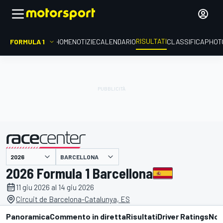
RISULTATI
FORMULA 1
HOME
NOTIZIE
CALENDARIO
CLASSIFICA
PHOT
BARCELLONA
presentato da
2026 Formula 1 Barcellona
11 giu 2026 al 14 giu 2026
Circuit de Barcelona-Catalunya, ES
Panoramica
Commento in diretta
Risultati
Driver Ratings
Not