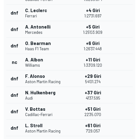
C. Leclerc
+4 Giri
dnf
Ferrari
1:27'31.697
A. Antonelli
+5 Giri
dnf
Mercedes
1:25'03.909
O. Bearman
+6 Giri
dnf
Haas F1 Team
1:26'37.448
A. Albon
+11 Giri
nc
Williams
1:33'09.120
F. Alonso
+29 Giri
dnf
Aston Martin Racing
54'01.274
N. Hulkenberg
+37 Giri
dnf
Audi
41'37.595
V. Bottas
+51 Giri
dnf
Cadillac-Ferrari
22'35.070
L. Stroll
+61 Giri
dnf
Aston Martin Racing
7'29.057