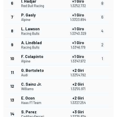
I. Hadjar
+1 Giro
6
8
Red Bull Racing
1:32'52.732
P. Gasly
+1 Giro
7
6
Alpine
1:33'23.894
L. Lawson
+1 Giro
8
4
Racing Bulls
1:33'40.329
A. Lindblad
+1 Giro
9
2
Racing Bulls
1:33'46.179
F. Colapinto
+1 Giro
10
1
Alpine
1:33'47.972
G. Bortoleto
+2 Giri
11
Audi
1:32'54.792
C. Sainz Jr.
+2 Giri
12
Williams
1:32'55.971
E. Ocon
+2 Giri
13
Haas F1 Team
1:33'27.254
S. Perez
+3 Giri
14
Cadillac-Ferrari
1:32'35.874