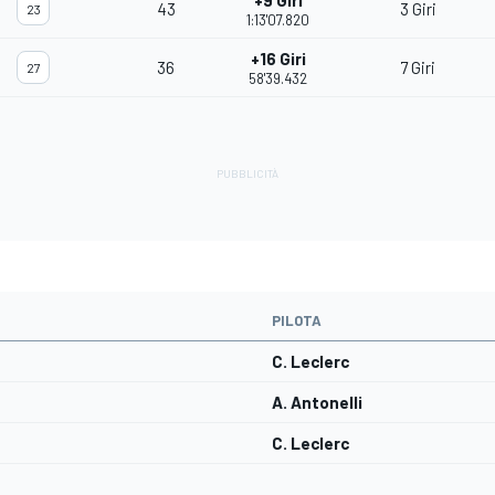
+9 Giri
43
3 Giri
23
1:13'07.820
+16 Giri
36
7 Giri
27
58'39.432
PILOTA
C. Leclerc
A. Antonelli
C. Leclerc