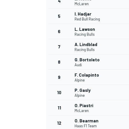
4
McLaren
I. Hadjar
5
Red Bull Racing
L. Lawson
6
Racing Bulls
A. Lindblad
7
Racing Bulls
G. Bortoleto
8
Audi
F. Colapinto
9
Alpine
P. Gasly
10
Alpine
O. Piastri
11
McLaren
O. Bearman
MONOPOSTO
12
Haas F1 Team