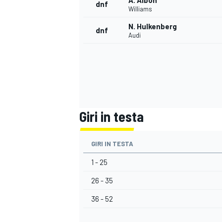
A. Albon
dnf
Williams
N. Hulkenberg
dnf
Audi
Giri in testa
GIRI IN TESTA
1 - 25
ENDURANCE/GT
26 - 35
36 - 52