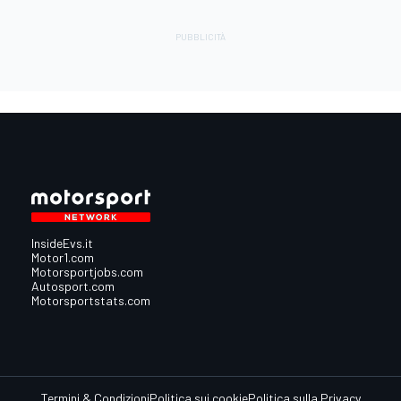
InsideEvs.it
Motor1.com
Motorsportjobs.com
Autosport.com
Motorsportstats.com
Termini & Condizioni
Politica sui cookie
Politica sulla Privacy