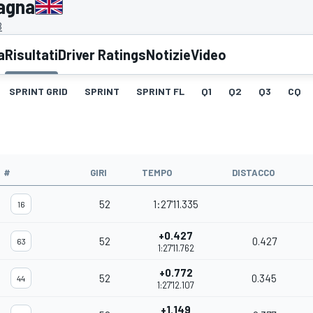
tagna
B
a
Risultati
Driver Ratings
Notizie
Video
SPRINT GRID
SPRINT
SPRINT FL
Q1
Q2
Q3
CQ
#
GIRI
TEMPO
DISTACCO
52
1:27'11.335
16
+0.427
52
0.427
63
1:27'11.762
+0.772
52
0.345
44
1:27'12.107
+1.149