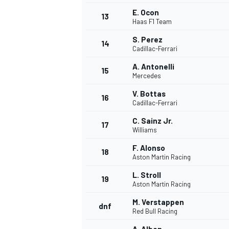
E. Ocon
13
Haas F1 Team
S. Perez
14
Cadillac-Ferrari
A. Antonelli
15
Mercedes
V. Bottas
16
Cadillac-Ferrari
C. Sainz Jr.
17
Williams
F. Alonso
18
Aston Martin Racing
L. Stroll
19
Aston Martin Racing
M. Verstappen
dnf
Red Bull Racing