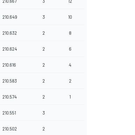
210.667
3
12
210.649
3
10
210.632
2
8
210.624
2
6
210.616
2
4
210.583
2
2
210.574
2
1
210.551
3
210.502
2