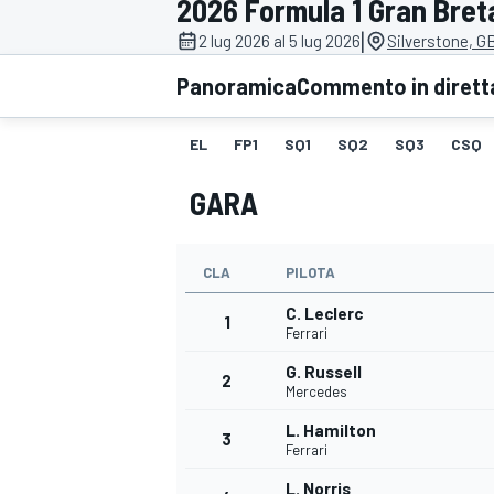
2026 Formula 1 Gran Bre
MOTOGP
WEC
|
2 lug 2026 al 5 lug 2026
Silverstone, G
Panoramica
Commento in dirett
EL
FP1
SQ1
SQ2
SQ3
CSQ
GARA
CLA
PILOTA
WRC
C. Leclerc
1
Ferrari
G. Russell
2
Mercedes
L. Hamilton
3
Ferrari
L. Norris