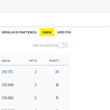
GRIGLIA DI PARTENZA
GARA
GIRO PIÙ VELOCE
STORIA DEG
Tutte le statistiche
KM/H
PITS
PUNTI
210.713
2
25
210.696
2
18
210.682
2
15