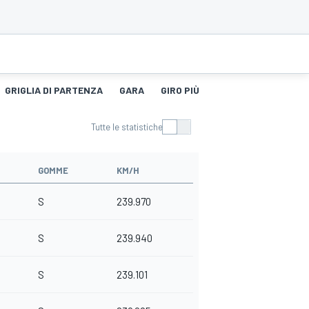
GRIGLIA DI PARTENZA
GARA
GIRO PIÙ VELOCE
STORIA DEG
Tutte le statistiche
GOMME
KM/H
S
239.970
S
239.940
S
239.101