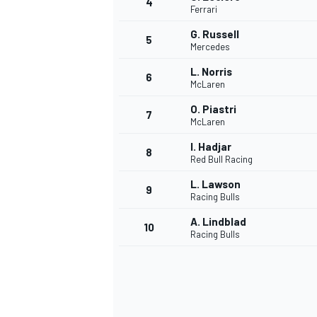
4
Ferrari
G. Russell
5
Mercedes
L. Norris
6
McLaren
O. Piastri
7
McLaren
I. Hadjar
8
Red Bull Racing
L. Lawson
9
Racing Bulls
A. Lindblad
10
Racing Bulls
MONOPOSTO