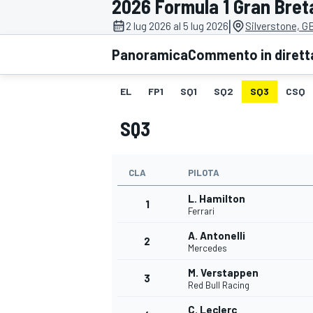
2026 Formula 1 Gran Bre
MOTOGP
WEC
|
2 lug 2026 al 5 lug 2026
Silverstone, G
Panoramica
Commento in dirett
EL
FP1
SQ1
SQ2
SQ3
CSQ
SQ3
CLA
PILOTA
WRC
L. Hamilton
1
Ferrari
A. Antonelli
2
Mercedes
M. Verstappen
3
Red Bull Racing
C. Leclerc