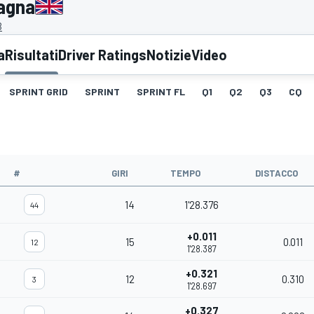
tagna
B
a
Risultati
Driver Ratings
Notizie
Video
SPRINT GRID
SPRINT
SPRINT FL
Q1
Q2
Q3
CQ
#
GIRI
TEMPO
DISTACCO
14
1'28.376
44
+0.011
15
0.011
12
1'28.387
+0.321
12
0.310
3
1'28.697
+0.327