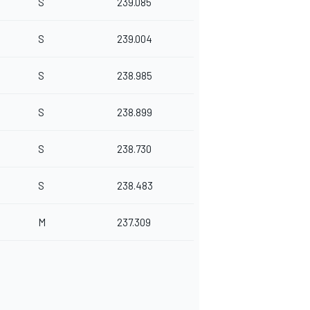
S
239.085
S
239.004
S
238.985
S
238.899
S
238.730
S
238.483
M
237.309