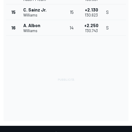
C. Sainz Jr.
+2.130
15
15
S
Williams
1'30.623
A. Albon
+2.250
16
14
S
Williams
1'30.743