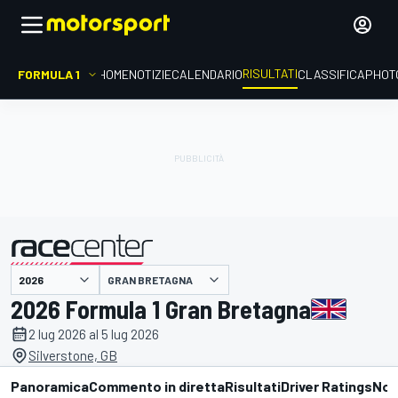
RISULTATI
FORMULA 1
HOME
NOTIZIE
CALENDARIO
CLASSIFICA
PHOT
GRAN BRETAGNA
presentato da
2026 Formula 1 Gran Bretagna
2 lug 2026 al 5 lug 2026
Silverstone, GB
Panoramica
Commento in diretta
Risultati
Driver Ratings
Not