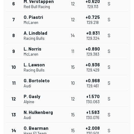
M. Verstappen
+0.620
6
12
S
Red Bull Racing
1'29.113
O. Piastri
+0.725
7
12
S
McLaren
1'29.218
A. Lindblad
+0.831
8
14
S
Racing Bulls
1'29.324
L. Norris
+0.890
9
11
S
McLaren
1'29.383
L. Lawson
+0.936
10
15
S
Racing Bulls
1'29.429
G. Bortoleto
+0.968
11
10
S
Audi
1'29.461
P. Gasly
+1.570
12
12
S
Alpine
1'30.063
N. Hulkenberg
+1.583
13
15
S
Audi
1'30.076
O. Bearman
+2.008
14
15
S
Haas F1 Team
1'30.501