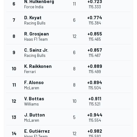
N. Hulkenberg
+0.723
6
11
Force India
1'15.333
D. Kvyat
+0.774
7
6
Racing Bulls
1'15.384
R. Grosjean
+0.855
8
12
Haas F1 Team
1'15.465
C. Sainz Jr.
+0.857
9
6
Racing Bulls
1'15.467
K. Raikkonen
+0.889
10
8
Ferrari
1'15.499
F. Alonso
+0.894
11
8
McLaren
1'15.504
V. Bottas
+0.911
12
10
Williams
1'15.521
J. Button
+0.944
13
5
McLaren
1'15.554
E. Gutiérrez
+0.982
14
12
Haas F1 Team
1'15.592