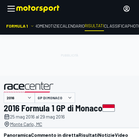
RISULTATI
FORMULA 1
HOME
NOTIZIE
CALENDARIO
CLASSIFICA
PHOT
GP DI MONACO
presentato da
2016 Formula 1 GP di Monaco
25 mag 2016 al 29 mag 2016
Monte Carlo, MC
Panoramica
Commento in diretta
Risultati
Notizie
Video