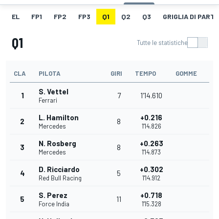
EL
FP1
FP2
FP3
Q1
Q2
Q3
GRIGLIA DI PART
Q1
Tutte le statistiche
CLA
PILOTA
GIRI
TEMPO
GOMME
S. Vettel
1
7
1'14.610
Ferrari
L. Hamilton
+0.216
2
8
Mercedes
1'14.826
N. Rosberg
+0.263
3
8
Mercedes
1'14.873
D. Ricciardo
+0.302
4
5
Red Bull Racing
1'14.912
S. Perez
+0.718
5
11
Force India
1'15.328