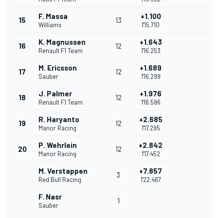
F. Massa
+1.100
15
13
Williams
1'15.710
K. Magnussen
+1.643
16
12
Renault F1 Team
1'16.253
M. Ericsson
+1.689
17
12
Sauber
1'16.299
J. Palmer
+1.976
18
12
Renault F1 Team
1'16.586
R. Haryanto
+2.685
19
12
Manor Racing
1'17.295
P. Wehrlein
+2.842
20
12
Manor Racing
1'17.452
M. Verstappen
+7.857
3
Red Bull Racing
1'22.467
F. Nasr
1
Sauber