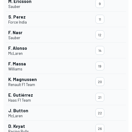
M. Ericsson
9
Sauber
S. Perez
11
Force India
F. Nasr
12
Sauber
F. Alonso
14
McLaren
F. Massa
19
Williams
K. Magnussen
20
Renault F1 Team
E. Gutiérrez
21
Haas F1 Team
J. Button
22
McLaren
D. Kvyat
26
Racing Bulls