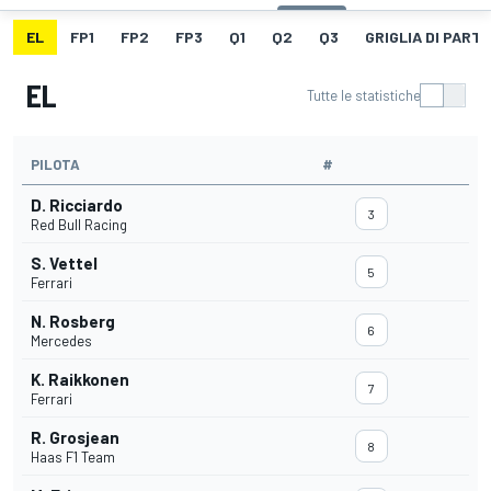
EL
FP1
FP2
FP3
Q1
Q2
Q3
GRIGLIA DI PART
EL
Tutte le statistiche
PILOTA
#
D. Ricciardo
3
Red Bull Racing
S. Vettel
5
Ferrari
N. Rosberg
6
Mercedes
K. Raikkonen
7
Ferrari
R. Grosjean
8
Haas F1 Team