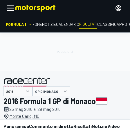
RISULTATI
FORMULA 1
HOME
NOTIZIE
CALENDARIO
CLASSIFICA
PHOT
GP DI MONACO
presentato da
2016 Formula 1 GP di Monaco
25 mag 2016 al 29 mag 2016
Monte Carlo, MC
Panoramica
Commento in diretta
Risultati
Notizie
Video