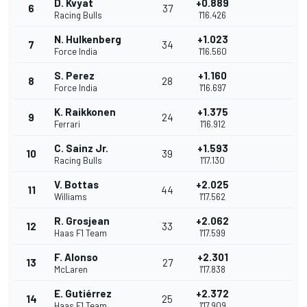
D. Kvyat
+0.889
6
37
Racing Bulls
1'16.426
N. Hulkenberg
+1.023
7
34
Force India
1'16.560
S. Perez
+1.160
8
28
Force India
1'16.697
K. Raikkonen
+1.375
9
24
Ferrari
1'16.912
C. Sainz Jr.
+1.593
10
39
Racing Bulls
1'17.130
V. Bottas
+2.025
11
44
Williams
1'17.562
R. Grosjean
+2.062
12
33
Haas F1 Team
1'17.599
F. Alonso
+2.301
13
27
McLaren
1'17.838
E. Gutiérrez
+2.372
14
25
Haas F1 Team
1'17.909