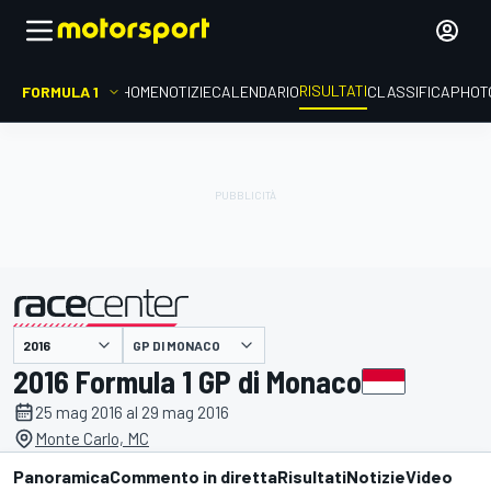
RISULTATI
FORMULA 1
HOME
NOTIZIE
CALENDARIO
CLASSIFICA
PHOT
GP DI MONACO
presentato da
2016 Formula 1 GP di Monaco
25 mag 2016 al 29 mag 2016
Monte Carlo, MC
Panoramica
Commento in diretta
Risultati
Notizie
Video