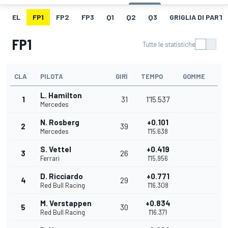
EL
FP1
FP2
FP3
Q1
Q2
Q3
GRIGLIA DI PART
FP1
Tutte le statistiche
CLA
PILOTA
GIRI
TEMPO
GOMME
L. Hamilton
1
31
1'15.537
Mercedes
N. Rosberg
+0.101
2
39
Mercedes
1'15.638
S. Vettel
+0.419
3
26
Ferrari
1'15.956
D. Ricciardo
+0.771
4
29
Red Bull Racing
1'16.308
M. Verstappen
+0.834
5
30
Red Bull Racing
1'16.371