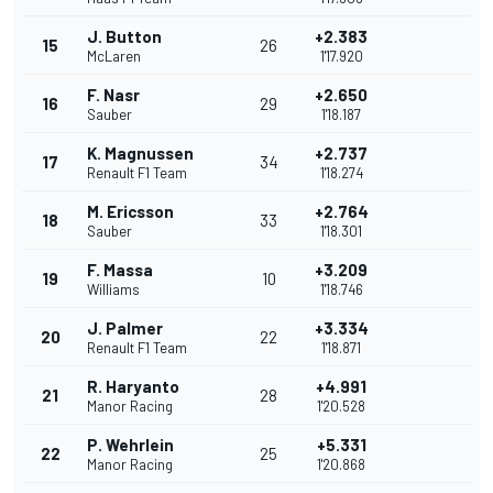
J. Button
+2.383
15
26
McLaren
1'17.920
F. Nasr
+2.650
16
29
Sauber
1'18.187
K. Magnussen
+2.737
17
34
Renault F1 Team
1'18.274
M. Ericsson
+2.764
18
33
Sauber
1'18.301
F. Massa
+3.209
19
10
Williams
1'18.746
J. Palmer
+3.334
20
22
Renault F1 Team
1'18.871
R. Haryanto
+4.991
21
28
Manor Racing
1'20.528
P. Wehrlein
+5.331
22
25
Manor Racing
1'20.868