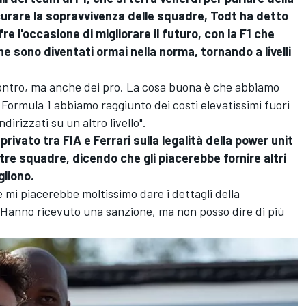
icurare la sopravvivenza delle squadre, Todt ha detto
fre l'occasione di migliorare il futuro, con la F1 che
he sono diventati ormai nella norma, tornando a livelli
i contro, ma anche dei pro. La cosa buona è che abbiamo
In Formula 1 abbiamo raggiunto dei costi elevatissimi fuori
rizzati su un altro livello".
rivato tra FIA e Ferrari sulla legalità della power unit
ltre squadre, dicendo che gli piacerebbe fornire altri
gliono.
e mi piacerebbe moltissimo dare i dettagli della
a. Hanno ricevuto una sanzione, ma non posso dire di più