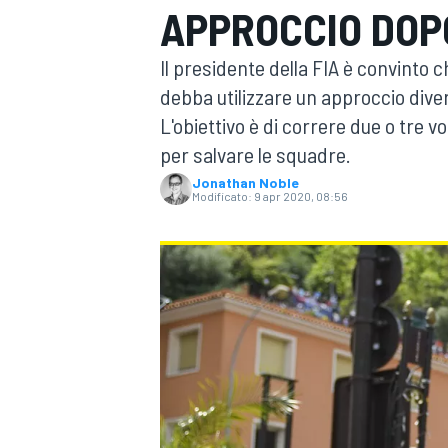
APPROCCIO DOPO
MOTOGP
WEC
Il presidente della FIA è convinto 
debba utilizzare un approccio dive
L'obiettivo è di correre due o tre v
per salvare le squadre.
Jonathan Noble
Modificato:
9 apr 2020, 08:56
WRC