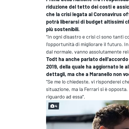
riduzione del tetto dei costi e ass
che la crisi legata al Coronavirus of
potrà liberarsi di budget altissimi c
più sostenibili.
“In ogni disastro e crisi ci sono tant
l'opportunità di migliorare il futuro. 
dal normale, vanno assolutamente reindi
Todt ha anche parlato dell'accordo p
2019, della quale ha aggiornato le a
dettagli, ma che a Maranello non vo
“Se me lo chiedeste, vi risponderei ch
situazione, ma la Ferrari si è oppost
riguardo ad essa".
4
MONOMARCA