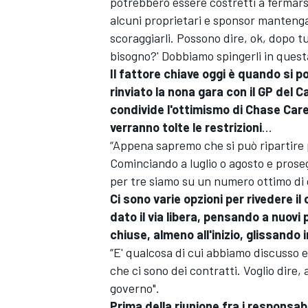
potrebbero essere costretti a fermars
alcuni proprietari e sponsor manteng
scoraggiarli. Possono dire, ok, dopo 
bisogno?' Dobbiamo spingerli in questa
Il fattore chiave oggi è quando si p
rinviato la nona gara con il GP del
condivide l'ottimismo di Chase Care
verranno tolte le restrizioni
...
“Appena sapremo che si può ripartire 
Cominciando a luglio o agosto e prose
per tre siamo su un numero ottimo di 
Ci sono varie opzioni per rivedere i
dato il via libera, pensando a nuovi
chiuse, almeno all'inizio, glissando i
ENDURANCE/GT
“E' qualcosa di cui abbiamo discusso e 
che ci sono dei contratti. Voglio dire,
governo".
Prima della riunione fra i responsabi