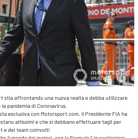
t stia affrontando una nuova realtà e debba utilizzare
e la pandemia di Coronavirus.
ista esclusiva con Motorsport.com, il Presidente FIA ha
estano altissimi e che si debbano effettuare tagli per
t e dei team coinvolti
che il mondo dei motori, con la Formula 1 in particolare,