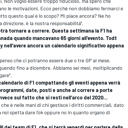
i. Non voglio essere troppo fiducioso, ma spero che
ano le motivazioni. Ecco perché non dobbiamo fermarci e
tutto questo qual è lo scopo? Mi piace ancora? Ne ho
 direzione, è la nostra responsabilità".
otrà tornare a correre. Questa settimana la F1 ha
 Canada quando mancavano 65 giorni all'evento. Todt
y nell'avere ancora un calendario significativo appena
penso che ci potranno essere due o tre GP al mese.
guendo fino a dicembre. Abbiamo sei mesi, moltiplicando
gare".
l calendario di F1 compattando gli eventi appena verrà
 programmi, date, posti e anche al correre a porte
nvece sul fatto che si resti nell'arco del 2020...
che è nelle mani di chi gestisce i diritti commerciali, dato
 a noi spetta dare l'ok oppure no in quanto organo di
li dei team di F1, che si terrà venerdì per parlare della