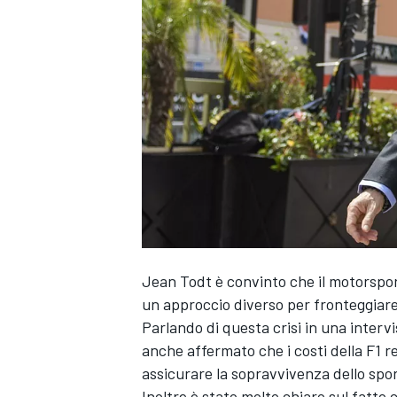
Jean Todt è convinto che il motorspor
un approccio diverso per fronteggiar
Parlando di questa crisi in una interv
anche affermato che i costi della F1 r
assicurare la sopravvivenza dello spor
MONOPOSTO
Inoltre è stato molto chiaro sul fatto 