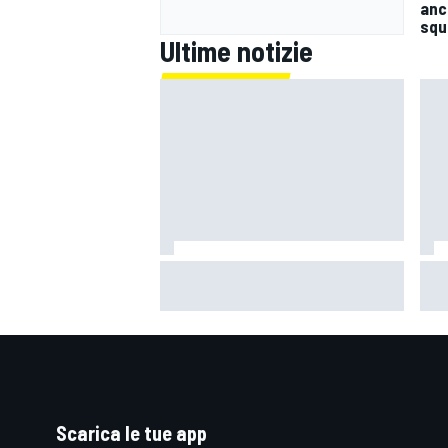
anco
squ
Ultime notizie
MotoGP | Silverstone, Warm-Up:
Mot
svetta Alex Marquez con le Ducati
le A
più a loro agio con la media
la 
top
Scarica le tue app