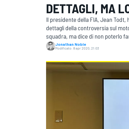
DETTAGLI, MA L
MOTOGP
WEC
Il presidente della FIA, Jean Todt,
dettagli della controversia sul moto
squadra, ma dice di non poterlo fa
Jonathan Noble
Modificato:
8 apr 2020, 21:03
WRC