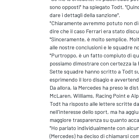
sono opposti" ha spiegato Todt. "Quind
dare i dettagli della sanzione".
"Chiaramente avremmo potuto non dir
dire che il caso Ferrari era stato disc
"Sinceramente, è molto semplice. Molt
alle nostre conclusioni e le squadre n
"Purtroppo, è un fatto compiuto di que
possiamo dimostrare con certezza la F
Sette squadre hanno scritto a Todt sul
esprimendo il loro disagio e avvertend
Da allora, la Mercedes ha preso le dis
McLaren, Williams, Racing Point e Alph
Todt ha risposto alle lettere scritte 
nell'interesse dello sport, ma ha aggiu
maggiore trasparenza su quanto acc
"Ho parlato individualmente con alcun
(Mercedes) ha deciso di chiamarsi com