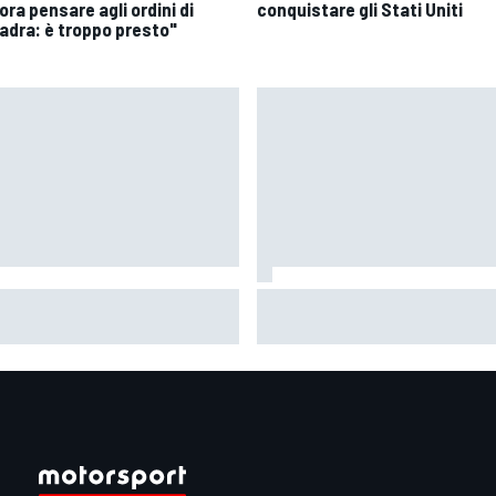
ra pensare agli ordini di
conquistare gli Stati Uniti
adra: è troppo presto"
oGP | Alex Marquez: "Battere
F1 | "Erano tutti contenti tran
prilia sarà impossibile. Senza
lui": Franco Colapinto raccon
caduta di Raul, avrebbero fatto
un particolare aneddoto su Fl
 4"
Briatore