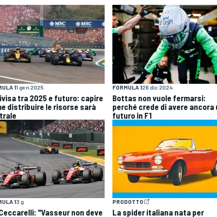
ULA 1
1 gen 2025
FORMULA 1
26 dic 2024
ivisa tra 2025 e futuro: capire
Bottas non vuole fermarsi:
e distribuire le risorse sarà
perché crede di avere ancora
trale
futuro in F1
ULA 1
3 g
PRODOTTO
| Ceccarelli: "Vasseur non deve
La spider italiana nata per