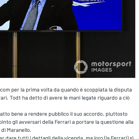
com per la prima volta da quando è scoppiata la disputa
rrari, Todt ha detto di avere le mani legate riguardo a ciò
 fatto bene a rendere pubblico il suo accordo, piuttosto
into gli avversari della Ferrari a portare la questione alla
 di Maranello.
dare tutti i dettagli della vicenda, ma loro (la Ferrari) si