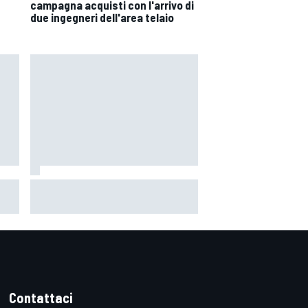
campagna acquisti con l'arrivo di
due ingegneri dell'area telaio
ne
MotoGP | L'Aprilia fa il pieno nella
ta
Sprint di Silverstone, ora non
avio
deve sprecare domenica
Contattaci