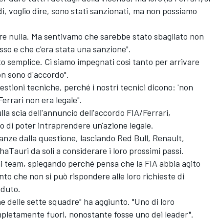
i, voglio dire, sono stati sanzionati, ma non possiamo
e nulla. Ma sentivamo che sarebbe stato sbagliato non
usso e che c'era stata una sanzione".
o semplice. Ci siamo impegnati così tanto per arrivare
on sono d'accordo".
stioni tecniche, perché i nostri tecnici dicono: 'non
errari non era legale".
la scia dell'annuncio dell'accordo FIA/Ferrari,
o di poter intraprendere un'azione legale.
tanze dalla questione, lasciando Red Bull, Renault,
aTauri da soli a considerare i loro prossimi passi.
dai team, spiegando perché pensa che la FIA abbia agito
nto che non si può rispondere alle loro richieste di
aduto.
e delle sette squadre" ha aggiunto. "Uno di loro
pletamente fuori, nonostante fosse uno dei leader".