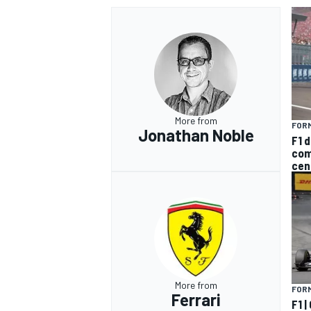
More from
FORM
Jonathan Noble
F1 d
com
cen
RALLY
More from
FORM
Ferrari
F1 