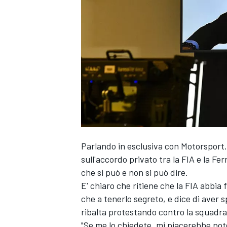
Parlando in esclusiva con Motorsport.
sull'accordo privato tra la FIA e la Fe
che si può e non si può dire.
E' chiaro che ritiene che la FIA abbia
che a tenerlo segreto, e dice di aver sp
ribalta protestando contro la squadra
MONOPOSTO
"Se me lo chiedete, mi piacerebbe poter 