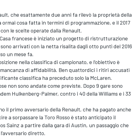
ault, che esattamente due anni fa rilevò la proprietà della
a ormai cosa fatta in termini di programmazione, e il 2017
 con le scelte operate dalla Renault.
a Casa francese è iniziato un progetto di ristrutturazione
 sono arrivati con la netta risalita dagli otto punti del 2016
uso un mese fa.
sizione nella classifica di campionato, e l’obiettivo è
 mancanza di affidabilità. Ben quattordici i ritiri accusati
ificante classifica ha preceduto solo la McLaren.
ose non sono andate come previste. Dopo 9 gare sono
tandem Hulkenberg-Palmer, contro i 40 della Williams e i 33
ano il primo avversario della Renault, che ha pagato anche
scire a sorpassare la Toro Rosso è stato anticipato il
rlos Sainz a partire dalla gara di Austin, un passaggio che
l’avversario diretto.