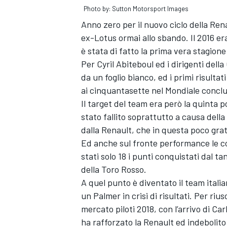
Photo by: Sutton Motorsport Images
Anno zero per il nuovo ciclo della Ren
ex-Lotus ormai allo sbando. Il 2016 er
è stata di fatto la prima vera stagione
Per Cyril Abiteboul ed i dirigenti dell
da un foglio bianco, ed i primi risultati
ai cinquantasette nel Mondiale concl
Il target del team era però la quinta po
stato fallito soprattutto a causa della
dalla Renault, che in questa poco grat
Ed anche sul fronte performance le c
stati solo 18 i punti conquistati dal 
della Toro Rosso.
A quel punto è diventato il team itali
ENDURANCE/GT
un Palmer in crisi di risultati. Per riu
mercato piloti 2018, con l’arrivo di Ca
ha rafforzato la Renault ed indebolito 