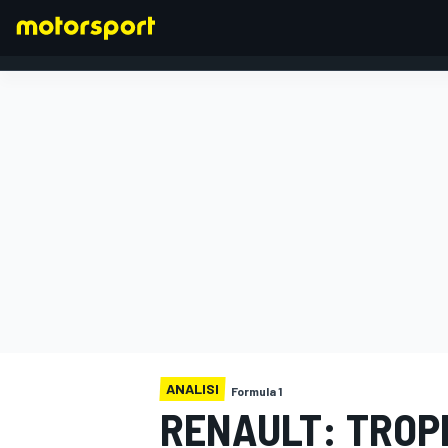
FORMULA 1
ANALISI
Formula 1
RENAULT: TROPP