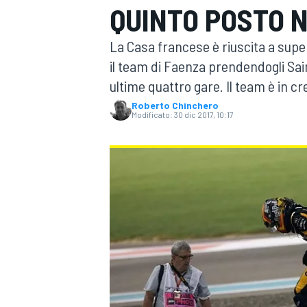
QUINTO POSTO 
MOTOGP
WEC
La Casa francese è riuscita a super
il team di Faenza prendendogli Sai
ultime quattro gare. Il team è in cr
Roberto Chinchero
Modificato:
30 dic 2017, 10:17
WRC