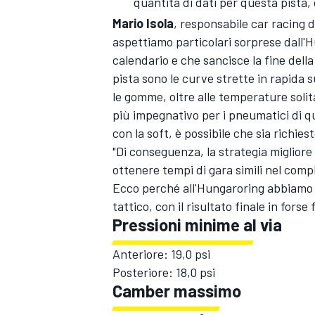
quantità di dati per questa pista,
Mario Isola
, responsabile car racing d
aspettiamo particolari sorprese dall'
calendario e che sancisce la fine della
pista sono le curve strette in rapida s
le gomme, oltre alle temperature soli
più impegnativo per i pneumatici di q
con la soft, è possibile che sia richies
"Di conseguenza, la strategia migliore
ottenere tempi di gara simili nel comp
Ecco perché all'Hungaroring abbiamo s
tattico, con il risultato finale in fors
Pressioni minime al via
Anteriore: 19,0 psi
MONOMARCA
Posteriore: 18,0 psi
Camber massimo