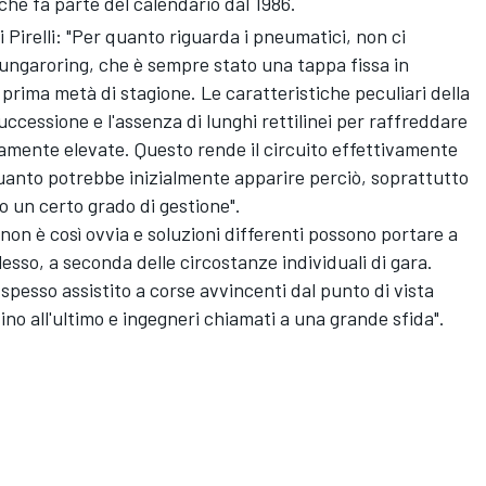
 che fa parte del calendario dal 1986.
i Pirelli: "Per quanto riguarda i pneumatici, non ci
Hungaroring, che è sempre stato una tappa fissa in
 prima metà di stagione. Le caratteristiche peculiari della
uccessione e l'assenza di lunghi rettilinei per raffreddare
tamente elevate. Questo rende il circuito effettivamente
uanto potrebbe inizialmente apparire perciò, soprattutto
to un certo grado di gestione".
 non è così ovvia e soluzioni differenti possono portare a
lesso, a seconda delle circostanze individuali di gara.
pesso assistito a corse avvincenti dal punto di vista
e fino all'ultimo e ingegneri chiamati a una grande sfida".