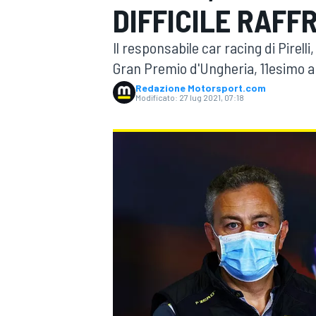
DIFFICILE RAFF
MOTOGP
WEC
Il responsabile car racing di Pirelli
Gran Premio d'Ungheria, 11esimo a
Redazione Motorsport.com
Modificato:
27 lug 2021, 07:18
WRC