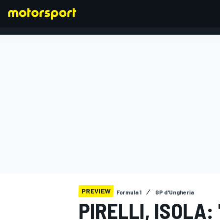
FORMULA 1
PREVIEW
Formula 1
GP d'Ungheria
PIRELLI, ISOLA: