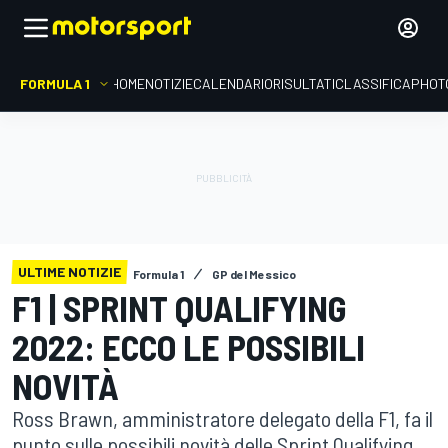
FORMULA 1
HOME
NOTIZIE
CALENDARIO
RISULTATI
CLASSIFICA
PHOT
ULTIME NOTIZIE
Formula 1
GP del Messico
F1 | SPRINT QUALIFYING
2022: ECCO LE POSSIBILI
NOVITÀ
Ross Brawn, amministratore delegato della F1, fa il
punto sulle possibili novità delle Sprint Qualifying