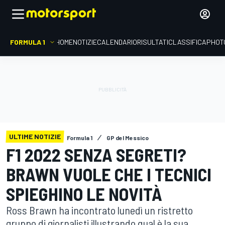
FORMULA 1
HOME
NOTIZIE
CALENDARIO
RISULTATI
CLASSIFICA
PHOT
ULTIME NOTIZIE
Formula 1
GP del Messico
F1 2022 SENZA SEGRETI?
BRAWN VUOLE CHE I TECNICI
SPIEGHINO LE NOVITÀ
Ross Brawn ha incontrato lunedì un ristretto
gruppo di giornalisti illustrando qual è la sua