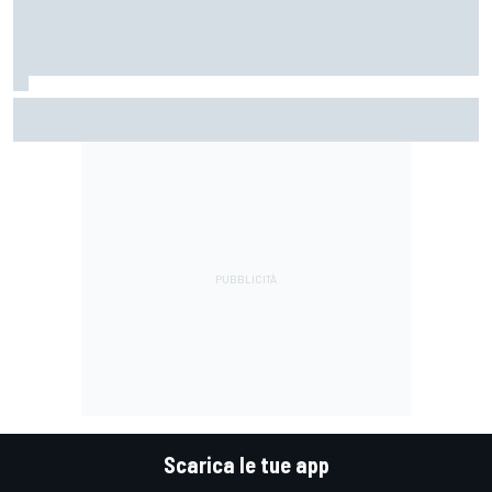
MotoGP | Bagnaia: "Alex Marquez è il riferimento tra le
Ducati, devo capire come fa"
Scarica le tue app