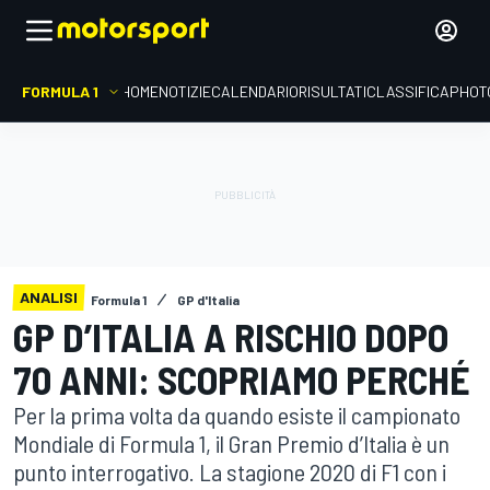
FORMULA 1
HOME
NOTIZIE
CALENDARIO
RISULTATI
CLASSIFICA
PHOT
ANALISI
Formula 1
GP d'Italia
GP D’ITALIA A RISCHIO DOPO
70 ANNI: SCOPRIAMO PERCHÉ
Per la prima volta da quando esiste il campionato
Mondiale di Formula 1, il Gran Premio d’Italia è un
punto interrogativo. La stagione 2020 di F1 con i