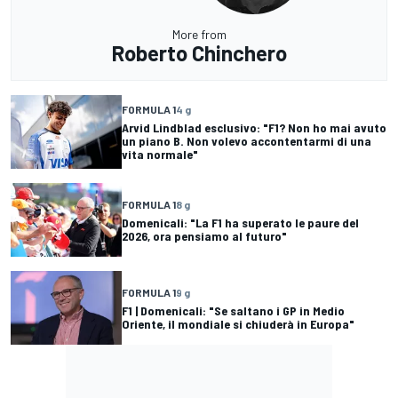
More from
Roberto Chinchero
FORMULA 1
4 g
Arvid Lindblad esclusivo: "F1? Non ho mai avuto
un piano B. Non volevo accontentarmi di una
vita normale"
FORMULA 1
8 g
Domenicali: "La F1 ha superato le paure del
2026, ora pensiamo al futuro"
FORMULA 1
9 g
F1 | Domenicali: "Se saltano i GP in Medio
Oriente, il mondiale si chiuderà in Europa"