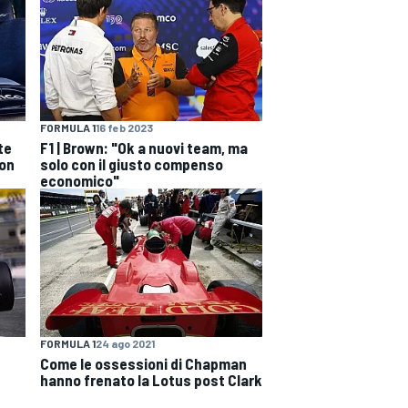
FORMULA 1
16 feb 2023
te
F1 | Brown: "Ok a nuovi team, ma
ton
solo con il giusto compenso
economico"
FORMULA 1
24 ago 2021
Come le ossessioni di Chapman
hanno frenato la Lotus post Clark