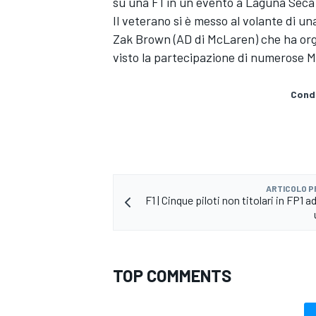
su una F1 in un evento a Laguna Seca 
Il veterano si è messo al volante di u
Zak Brown (AD di McLaren) che ha orga
visto la partecipazione di numerose 
Condi
ARTICOLO 
F1 | Cinque piloti non titolari in FP1 a
MONOMARCA
TOP COMMENTS