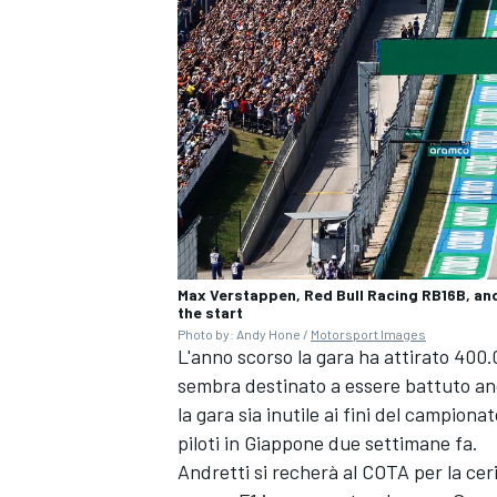
Max Verstappen, Red Bull Racing RB16B, and
the start
Photo by: Andy Hone /
Motorsport Images
L'anno scorso la gara ha attirato 400.
sembra destinato a essere battuto an
ENDURANCE/GT
la gara sia inutile ai fini del campion
piloti in Giappone due settimane fa.
Andretti si recherà al COTA per la cer