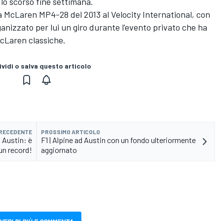
lo scorso fine settimana.
na McLaren MP4-28 del 2013 al Velocity International, con
nizzato per lui un giro durante l'evento privato che ha
McLaren classiche.
vidi o salva questo articolo
PRECEDENTE
PROSSIMO ARTICOLO
d Austin: è
F1 | Alpine ad Austin con un fondo ulteriormente
un record!
aggiornato