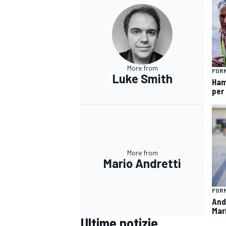
More from
FORM
Luke Smith
Ham
per 
More from
Mario Andretti
FORM
And
Mar
Ultime notizie