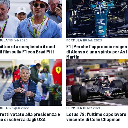
ULA 1
18 feb 2023
FORMULA 1
18 feb 2023
ilton sta scegliendo il cast
F1 | Perché l'approccio esigen
il film sulla F1 con Brad Pitt
di Alonso è una spinta per As
Martin
ULA 1
28 gen 2022
FORMULA 1
9 set 2021
retti votato alla presidenza e
Lotus 79: l'ultimo capolavoro
io ci scherza dagli USA
vincente di Colin Chapman