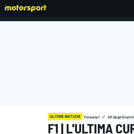
FORMULA 1
ULTIME NOTIZIE
Formula 1
GP degli Stati U
F1 | L'ULTIMA C