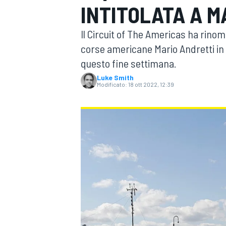
INTITOLATA A M
MOTOGP
WEC
Il Circuit of The Americas ha rinomi
corse americane Mario Andretti in v
questo fine settimana.
Luke Smith
Modificato:
18 ott 2022, 12:39
WRC