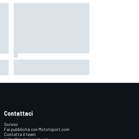
F1 | Dal fondo alle ali, quante
a
modifiche per limitare il carico nel
2027: perché sarà un'altra
rivoluzione
Contattaci
Scrivici
Fai pubblicità con Mototsport.com
Contatta il team