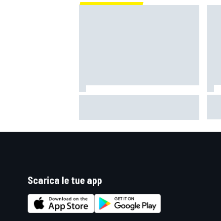
Mot
La F1 dovrebbe vietare gli
con 
algoritmi delle power unit? Ecco
Gra
perché la FIA dice di no
Scarica le tue app