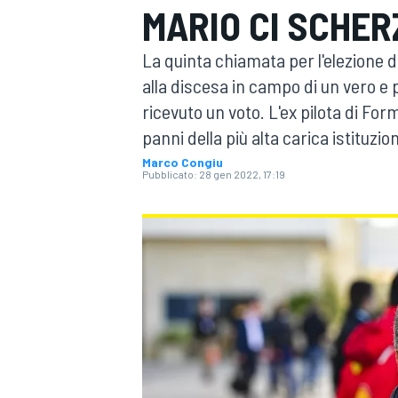
MARIO CI SCHER
MOTOGP
WEC
La quinta chiamata per l'elezione d
alla discesa in campo di un vero e
ricevuto un voto. L'ex pilota di For
panni della più alta carica istituzi
Marco Congiu
Pubblicato:
28 gen 2022, 17:19
WRC