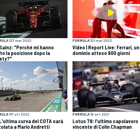
ULA 1
27 mar 2022
FORMULA 1
21 mar 2022
| Sainz: "Perché mi hanno
Video | Report Live: Ferrari, un
to la posizione dopo la
dominio atteso 900 giorni
ety?"
ULA 1
17 ott 2022
FORMULA 1
9 set 2021
 L'ultima curva del COTA sarà
Lotus 79: l'ultimo capolavoro
tolata a Mario Andretti
vincente di Colin Chapman