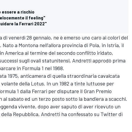
 essere a rischio
velocemente il feeling"
guidare la Ferrari 2022"
 di venerdì 28 gennaio, ne è emerso uno caro ai colori del
Nato a Montona nell'allora provincia di Pola, in Istria, il
in America al termine del secondo conflitto iridato,
successi sugli ovali statunitensi, Andretti approdò prima
barcare in Formula 1 nel 1968.
ta 1975, anticamera di quella straordinaria cavalcata
al volante della Lotus. In un 1982 a tinte luttuose per
Formula 1 dalla Ferrari per disputare il Gran Premio
on al sabato ed un terzo posto sotto la bandiera a scacchi.
leggenda vivente, dopo aver saputo di aver ricevuto un
 della Repubblica, Andretti ha confessato su Twitter di