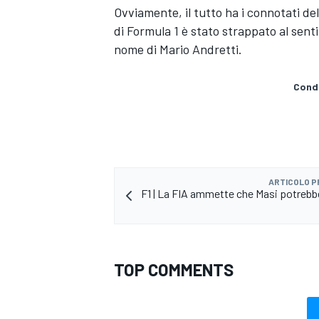
Ovviamente, il tutto ha i connotati de
di Formula 1 è stato strappato al sent
nome di Mario Andretti.
Condi
ARTICOLO 
F1 | La FIA ammette che Masi potrebb
ENDURANCE/GT
TOP COMMENTS