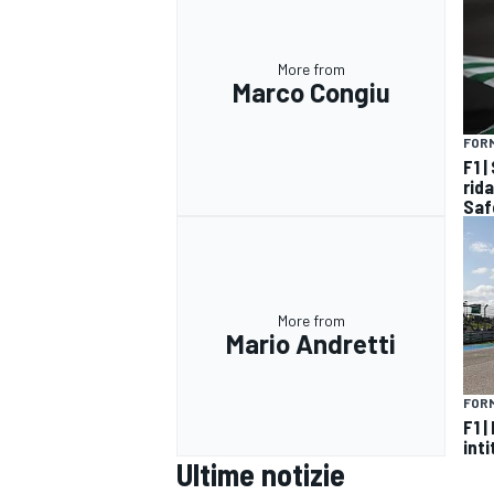
More from
Marco Congiu
FORM
F1 
rida
Saf
More from
Mario Andretti
FORM
F1 |
RALLY
inti
Ultime notizie