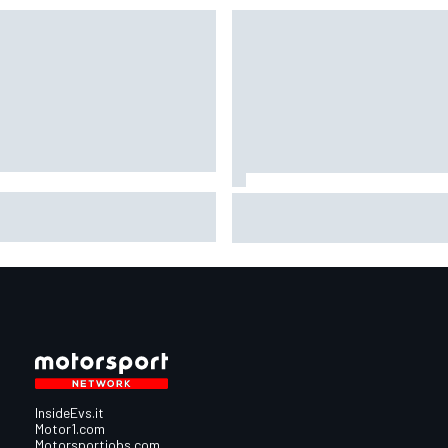
oGP | Rinnovato il contratto
MotoGP | Una storica e serrat
Silverstone: ospiterà il GP di
lotta: la battaglia per il titolo
n Bretagna fino al 2028
2026 batte ogni record
InsideEvs.it
Motor1.com
Motorsportjobs.com