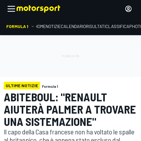
FORMULA 1
HOME
NOTIZIE
CALENDARIO
RISULTATI
CLASSIFICA
PHOT
ULTIME NOTIZIE
Formula 1
ABITEBOUL: "RENAULT
AIUTERÀ PALMER A TROVARE
UNA SISTEMAZIONE"
Il capo della Casa francese non ha voltato le spalle
al britannico, che è appena stato escluso dal