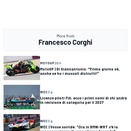
More from
Francesco Corghi
MOTOGP
20 h
MotoGP | Di Giannantonio: "Primo giorno ok,
anche se ho i muscoli distrutti!"
WEC
2 g
Licenze piloti FIA: ecco i primi nomi di chi andrà
in revisione di categoria per il 2027
WEC
2 g
WEC | Vosse sorride: "Ora in BMW-WRT c'è la