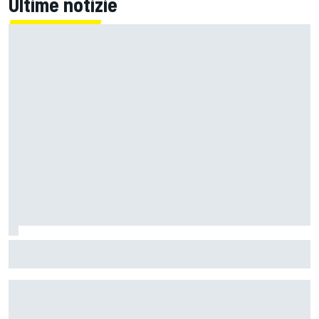
Ultime notizie
MotoGP | Bagnaia: "Non capire perché sono caduto
perdendola davanti in uscita di curva è difficile"