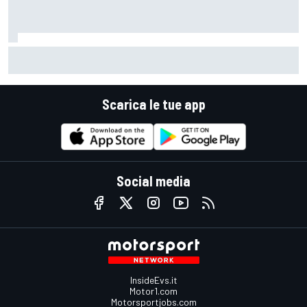
MotoGP | Alex Marquez: "Sono incazzato perché ho perso il
podio per un errore stupido"
Scarica le tue app
Social media
InsideEvs.it
Motor1.com
Motorsportjobs.com