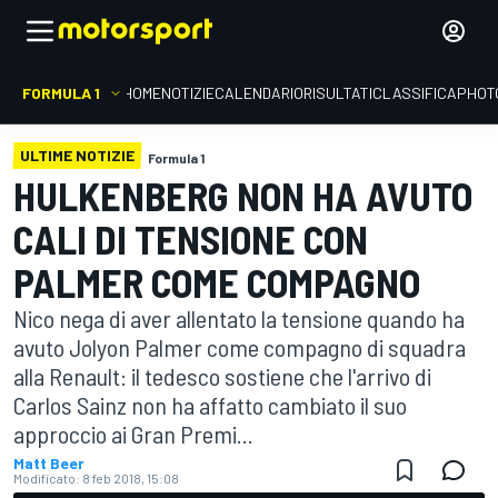
FORMULA 1
HOME
NOTIZIE
CALENDARIO
RISULTATI
CLASSIFICA
PHOT
ULTIME NOTIZIE
Formula 1
HULKENBERG NON HA AVUTO
CALI DI TENSIONE CON
PALMER COME COMPAGNO
Nico nega di aver allentato la tensione quando ha
avuto Jolyon Palmer come compagno di squadra
alla Renault: il tedesco sostiene che l'arrivo di
Carlos Sainz non ha affatto cambiato il suo
approccio ai Gran Premi...
Matt Beer
Modificato:
8 feb 2018, 15:08