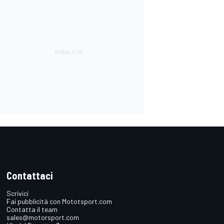
Contattaci
Scrivici
Fai pubblicità con Mototsport.com
Contatta il team
sales@motorsport.com