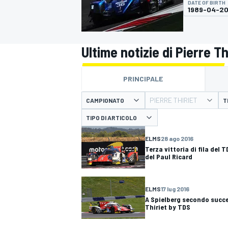
DATE OF BIRTH
MOTOGP
WEC
1989-04-2
Ultime notizie di Pierre Th
PRINCIPALE
PIERRE THIRIET
CAMPIONATO
T
TIPO DI ARTICOLO
WRC
ELMS
28 ago 2016
Terza vittoria di fila del 
del Paul Ricard
ELMS
17 lug 2016
A Spielberg secondo succe
Thiriet by TDS