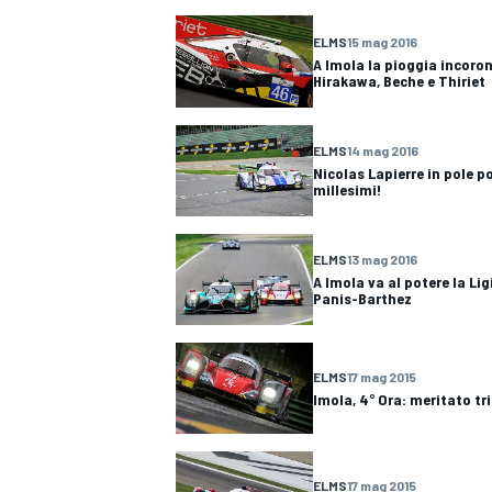
ELMS
15 mag 2016
A Imola la pioggia incoro
Hirakawa, Beche e Thiriet
ELMS
14 mag 2016
Nicolas Lapierre in pole p
millesimi!
ELMS
13 mag 2016
A Imola va al potere la Li
Panis-Barthez
ELMS
17 mag 2015
Imola, 4° Ora: meritato tri
MONOPOSTO
ELMS
17 mag 2015