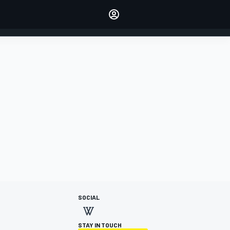
dei tuoi piloti preferiti
Fai sentire la tua voce
commentando l'articolo
ACCEDI
EDIZIONE
ITALIA
SOCIAL
STAY IN TOUCH