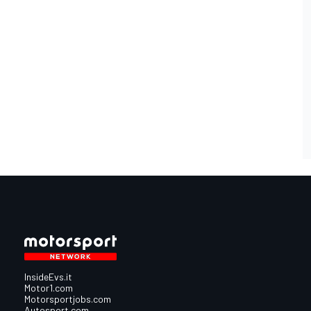
InsideEvs.it
Motor1.com
Motorsportjobs.com
Autosport.com