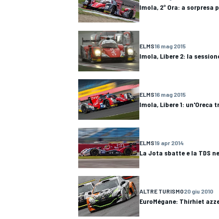
Imola, 2° Ora: a sorpresa 
ELMS
16 mag 2015
Imola, Libere 2: la sessi
ELMS
16 mag 2015
Imola, Libere 1: un'Oreca t
ELMS
19 apr 2014
La Jota sbatte e la TDS ne
ALTRE TURISMO
20 giu 2010
EuroMégane: Thirhiet azz