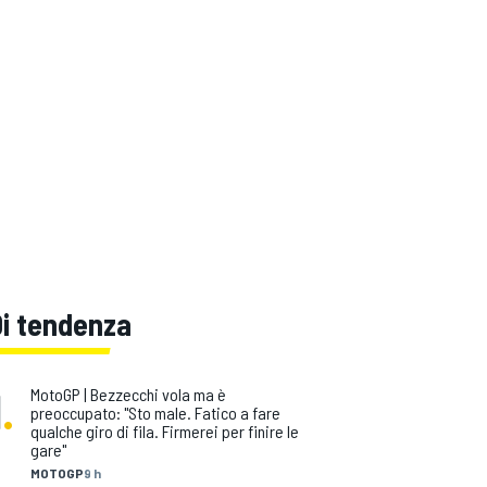
Di tendenza
1
.
MotoGP | Bezzecchi vola ma è
preoccupato: "Sto male. Fatico a fare
qualche giro di fila. Firmerei per finire le
gare"
MOTOGP
9 h