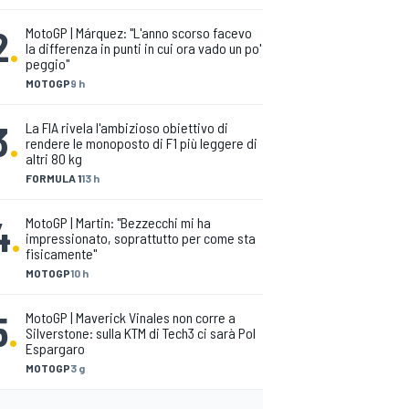
2
.
MotoGP | Márquez: "L'anno scorso facevo
la differenza in punti in cui ora vado un po'
peggio"
MOTOGP
9 h
3
.
La FIA rivela l'ambizioso obiettivo di
rendere le monoposto di F1 più leggere di
altri 80 kg
FORMULA 1
13 h
4
.
MotoGP | Martin: "Bezzecchi mi ha
impressionato, soprattutto per come sta
fisicamente"
MOTOGP
10 h
5
.
MotoGP | Maverick Vinales non corre a
Silverstone: sulla KTM di Tech3 ci sarà Pol
Espargaro
MOTOGP
3 g