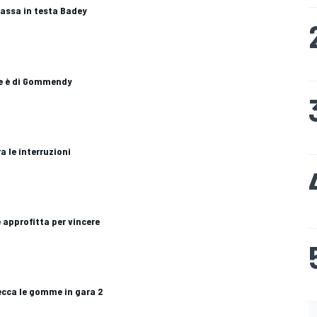
passa in testa Badey
one è di Gommendy
ra le interruzioni
 approfitta per vincere
ecca le gomme in gara 2