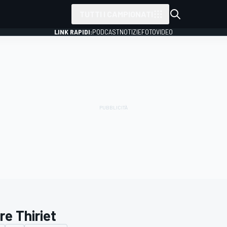
TUTTI I CAMPIONATI
LINK RAPIDI:
PODCAST
NOTIZIE
FOTO
VIDEO
re Thiriet