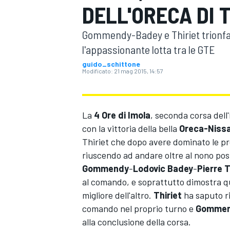
DELL'ORECA DI 
MOTOGP
WEC
Gommendy-Badey e Thiriet trionfa
l'appassionante lotta tra le GTE
guido_schittone
Modificato:
21 mag 2015, 14:57
La
4 Ore di Imola
, seconda corsa del
con la vittoria della bella
Oreca-Niss
WRC
Thiriet che dopo avere dominato le pro
riuscendo ad andare oltre al nono po
Gommendy
-
Lodovic Badey
-
Pierre T
al comando, e soprattutto dimostra qu
migliore dell'altro.
Thiriet
ha saputo r
comando nel proprio turno e
Gomme
alla conclusione della corsa.