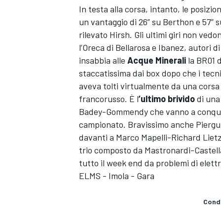
In testa alla corsa, intanto, le posiz
un vantaggio di 26” su Berthon e 57” 
rilevato Hirsh. Gli ultimi giri non vedon
l’Oreca di Bellarosa e Ibanez, autori d
insabbia alle
Acque Minerali
la BR01 d
staccatissima dai box dopo che i tecni
aveva tolti virtualmente da una corsa
francorusso. È l
’ultimo brivido
di una
Badey-Gommendy che vanno a conquist
campionato. Bravissimo anche Pierguid
davanti a Marco Mapelli-Richard Lietz 
trio composto da Mastronardi-Castellac
tutto il week end da problemi di elett
ELMS - Imola - Gara
MONOMARCA
Condi