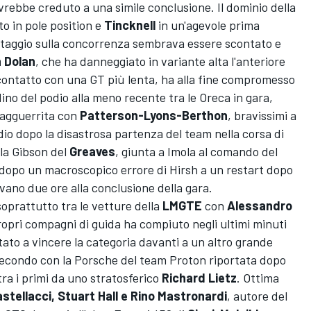
vrebbe creduto a una simile conclusione. Il dominio della
 in pole position e
Tincknell
in un'agevole prima
ntaggio sulla concorrenza sembrava essere scontato e
 Dolan
, che ha danneggiato in variante alta l'anteriore
ontatto con una GT più lenta, ha alla fine compromesso
ino del podio alla meno recente tra le Oreca in gara,
agguerrita con
Patterson-Lyons-Berthon
, bravissimi a
io dopo la disastrosa partenza del team nella corsa di
lla Gibson del
Greaves
, giunta a Imola al comando del
 dopo un macroscopico errore di Hirsh a un restart dopo
ano due ore alla conclusione della gara.
soprattutto tra le vetture della
LMGTE
con
Alessandro
ropri compagni di guida ha compiuto negli ultimi minuti
ato a vincere la categoria davanti a un altro grande
econdo con la Porsche del team Proton riportata dopo
tra i primi da uno stratosferico
Richard Lietz
. Ottima
tellacci, Stuart Hall e Rino Mastronardi
, autore del