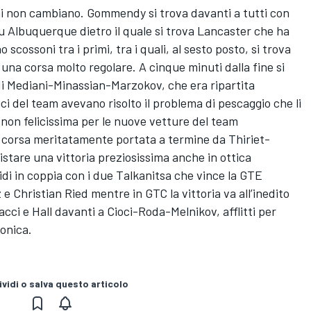
ioni non cambiano. Gommendy si trova davanti a tutti con
su Albuquerque dietro il quale si trova Lancaster che ha
o scossoni tra i primi, tra i quali, al sesto posto, si trova
i una corsa molto regolare. A cinque minuti dalla fine si
i Mediani-Minassian-Marzokov, che era ripartita
ci del team avevano risolto il problema di pescaggio che li
 non felicissima per le nuove vetture del team
 corsa meritatamente portata a termine da Thiriet-
are una vittoria preziosissima anche in ottica
i in coppia con i due Talkanitsa che vince la GTE
e Christian Ried mentre in GTC la vittoria va all’inedito
ci e Hall davanti a Cioci-Roda-Melnikov, afflitti per
ronica.
vidi o salva questo articolo