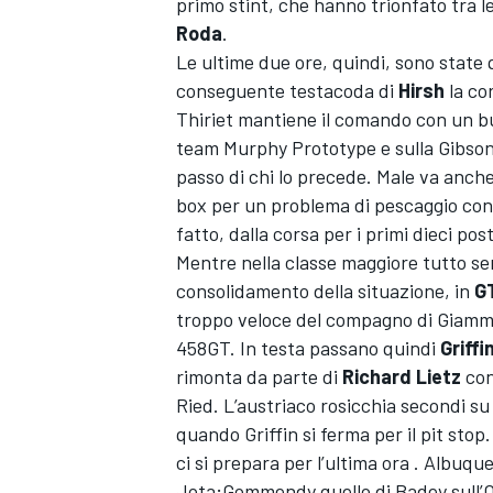
primo stint, che hanno trionfato tra le
Roda
.
Le ultime due ore, quindi, sono state 
conseguente testacoda di
Hirsh
la co
Thiriet mantiene il comando con un b
team Murphy Prototype e sulla Gibson 
passo di chi lo precede. Male va anche
box per un problema di pescaggio con 
fatto, dalla corsa per i primi dieci post
Mentre nella classe maggiore tutto sem
consolidamento della situazione, in
G
troppo veloce del compagno di Giamm
458GT. In testa passano quindi
Griff
rimonta da parte di
Richard Lietz
con
Ried. L’austriaco rosicchia secondi su
quando Griffin si ferma per il pit stop
ci si prepara per l’ultima ora . Albuqu
Jota;Gommendy quello di Badey sull’