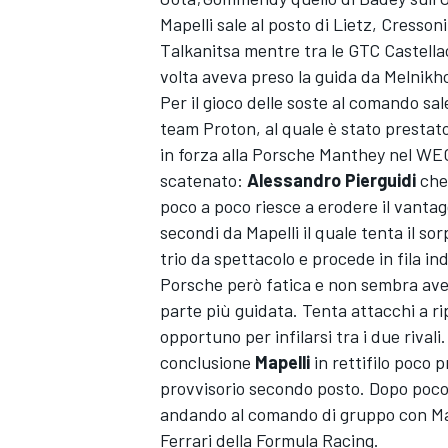
Mapelli sale al posto di Lietz, Cressoni
Talkanitsa mentre tra le GTC Castella
volta aveva preso la guida da Melnikh
Per il gioco delle soste al comando sa
team Proton, al quale è stato prestato 
in forza alla Porsche Manthey nel WEC
scatenato:
Alessandro Pierguidi
che 
poco a poco riesce a erodere il vantag
secondi da Mapelli il quale tenta il so
trio da spettacolo e procede in fila in
Porsche però fatica e non sembra aver
parte più guidata. Tenta attacchi a ri
opportuno per infilarsi tra i due rivali.
ENDURANCE/GT
conclusione
Mapelli
in rettifilo poco 
provvisorio secondo posto. Dopo poco
andando al comando di gruppo con Mape
Ferrari della Formula Racing.