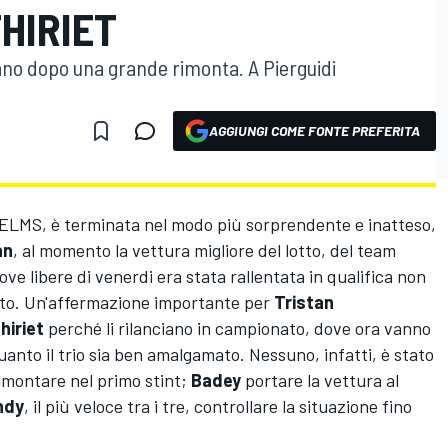
THIRIET
no dopo una grande rimonta. A Pierguidi
AGGIUNGI COME FONTE PREFERITA
l'ELMS, è terminata nel modo più sorprendente e inatteso,
an
, al momento la vettura migliore del lotto, del team
ve libere di venerdi era stata rallentata in qualifica non
sto. Un'affermazione importante per
Tristan
hiriet
perché li rilanciano in campionato, dove ora vanno
anto il trio sia ben amalgamato. Nessuno, infatti, è stato
imontare nel primo stint;
Badey
portare la vettura al
ndy
, il più veloce tra i tre, controllare la situazione fino