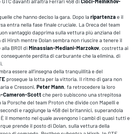
 GTC davanti all'altra Ferrari 458 di
Cioci-Melnikhov-
quelle che hanno deciso la gara. Dopo la
ripartenza
e il
rsa entra nella fase finale cruciale. La Oreca del team
uon vantaggio dapprima sulla vettura più anziana del
di Hirsh mentre Dolan sembra non riuscire a tenere il
 alla BR01 di
Minassian-Mediani-Marzokov
, costretta ai
conseguente perdita di carburante che la elimina, di
i.
bra essere all’insegna della tranquillità e del
TE
prosegue la lotta per la vittoria. Il ritmo di gara non
aria e Cressoni,
Peter Mann
, fa retrocedere la loro
in-Cameron-Scott
che però subiscono una strepitosa
 la Porsche del team Proton che divide con Mapelli e
 secondi e raggiunge la 458 dei britannici, superandola
. È il momento nel quale avvengono i cambi di quasi tutti e
erque prende il posto di Dolan, sulla vettura della
Oreca di comando, Berthon subentra a Hirsh. In GTE