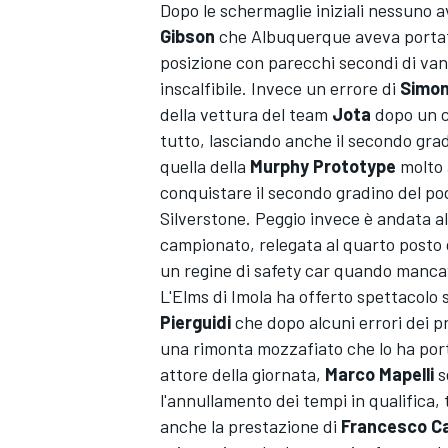
Dopo le schermaglie iniziali nessuno a
Gibson
che Albuquerque aveva portato
posizione con parecchi secondi di va
inscalfibile. Invece un errore di
Simon
della vettura del team
Jota
dopo un c
tutto, lasciando anche il secondo grad
quella della
Murphy Prototype
molto 
conquistare il secondo gradino del pod
Silverstone. Peggio invece è andata a
campionato, relegata al quarto posto
un regine di safety car quando mancav
L'Elms di Imola ha offerto spettacolo 
Pierguidi
che dopo alcuni errori dei p
una rimonta mozzafiato che lo ha port
attore della giornata,
Marco Mapelli
s
l'annullamento dei tempi in qualifica, 
MONOPOSTO
anche la prestazione di
Francesco Cas