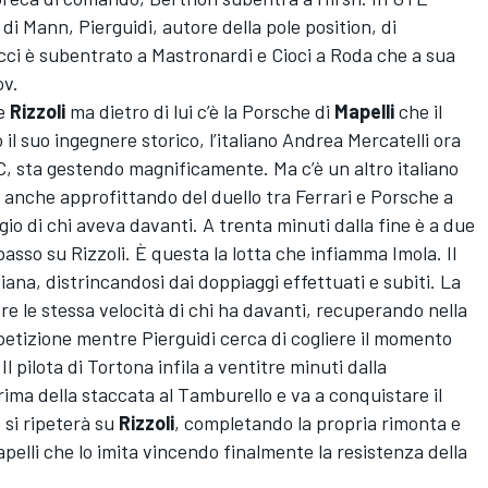
 di Mann, Pierguidi, autore della pole position, di
cci è subentrato a Mastronardi e Cioci a Roda che a sua
ov.
le
Rizzoli
ma dietro di lui c’è la Porsche di
Mapelli
che il
il suo ingegnere storico, l’italiano Andrea Mercatelli ora
, sta gestendo magnificamente. Ma c’è un altro italiano
anche approfittando del duello tra Ferrari e Porsche a
gio di chi aveva davanti. A trenta minuti dalla fine è a due
rpasso su Rizzoli. È questa la lotta che infiamma Imola. Il
diana, distrincandosi dai doppiaggi effettuati e subiti. La
e le stessa velocità di chi ha davanti, recuperando nella
petizione mentre Pierguidi cerca di cogliere il momento
 Il pilota di Tortona infila a ventitre minuti dalla
prima della staccata al Tamburello e va a conquistare il
 si ripeterà su
Rizzoli
, completando la propria rimonta e
lli che lo imita vincendo finalmente la resistenza della