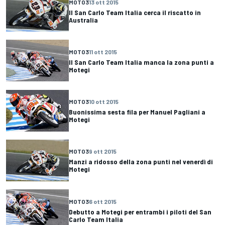
MOTO3
13 ott 2015
Il San Carlo Team Italia cerca il riscatto in
Australia
MOTO3
11 ott 2015
Il San Carlo Team Italia manca la zona punti a
Motegi
MOTO3
10 ott 2015
Buonissima sesta fila per Manuel Pagliani a
Motegi
MOTO3
9 ott 2015
Manzi a ridosso della zona punti nel venerdì di
Motegi
MOTO3
6 ott 2015
Debutto a Motegi per entrambi i piloti del San
Carlo Team Italia