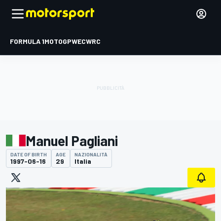
FORMULA 1
MOTOGP
WEC
WRC
Manuel Pagliani
DATE OF BIRTH
AGE
NAZIONALITÀ
1997-06-16
29
Italia