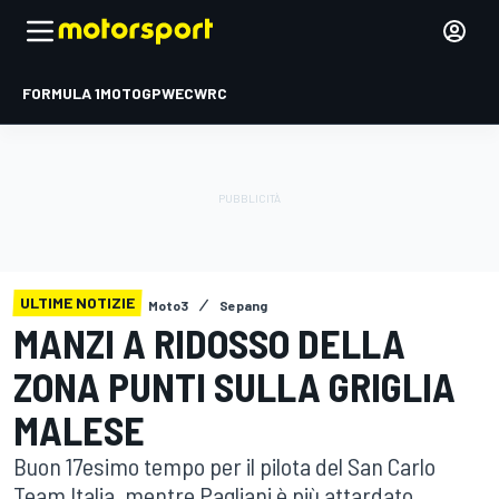
FORMULA 1
MOTOGP
WEC
WRC
ULTIME NOTIZIE
Moto3
Sepang
MANZI A RIDOSSO DELLA
ZONA PUNTI SULLA GRIGLIA
MALESE
Buon 17esimo tempo per il pilota del San Carlo
Team Italia, mentre Pagliani è più attardato