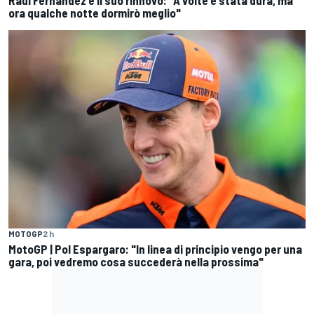
Raúl Fernández e il suo rinnovo: "A volte è stata dura, ma
ora qualche notte dormirò meglio"
MOTOGP
2 h
MotoGP | Pol Espargaro: "In linea di principio vengo per una
gara, poi vedremo cosa succederà nella prossima"