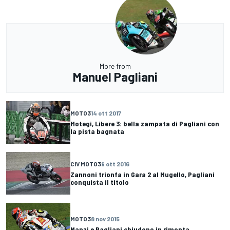
More from
Manuel Pagliani
MOTO3
14 ott 2017
Motegi, Libere 3: bella zampata di Pagliani con
la pista bagnata
CIV MOTO3
9 ott 2016
Zannoni trionfa in Gara 2 al Mugello, Pagliani
conquista il titolo
MOTO3
8 nov 2015
Manzi e Pagliani chiudono in rimonta