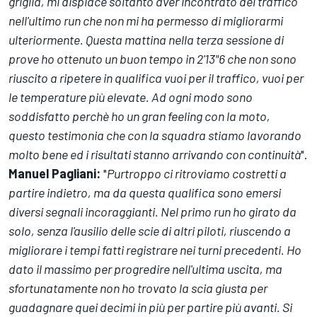
griglia, mi dispiace soltanto aver incontrato del traffico
nell'ultimo run che non mi ha permesso di migliorarmi
ulteriormente. Questa mattina nella terza sessione di
prove ho ottenuto un buon tempo in 2'13"6 che non sono
riuscito a ripetere in qualifica vuoi per il traffico, vuoi per
le temperature più elevate. Ad ogni modo sono
soddisfatto perchè ho un gran feeling con la moto,
questo testimonia che con la squadra stiamo lavorando
molto bene ed i risultati stanno arrivando con continuità
".
Manuel Pagliani:
"
Purtroppo ci ritroviamo costretti a
partire indietro, ma da questa qualifica sono emersi
diversi segnali incoraggianti. Nel primo run ho girato da
solo, senza l'ausilio delle scie di altri piloti, riuscendo a
migliorare i tempi fatti registrare nei turni precedenti. Ho
dato il massimo per progredire nell'ultima uscita, ma
sfortunatamente non ho trovato la scia giusta per
guadagnare quei decimi in più per partire più avanti. Si