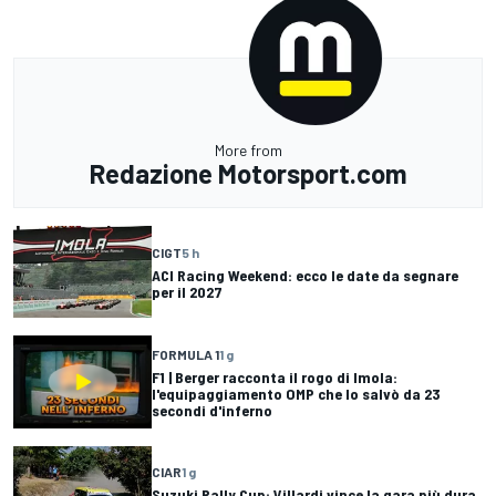
More from
Redazione Motorsport.com
CIGT
5 h
ACI Racing Weekend: ecco le date da segnare
per il 2027
FORMULA 1
1 g
F1 | Berger racconta il rogo di Imola:
l'equipaggiamento OMP che lo salvò da 23
secondi d'inferno
CIAR
1 g
Suzuki Rally Cup: Villardi vince la gara più dura