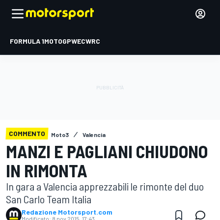
FORMULA 1
MOTOGP
WEC
WRC
COMMENTO
Moto3
Valencia
MANZI E PAGLIANI CHIUDONO
IN RIMONTA
In gara a Valencia apprezzabili le rimonte del duo
San Carlo Team Italia
Redazione Motorsport.com
Modificato:
8 nov 2015, 17:43