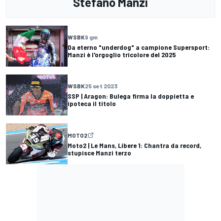
Stefano Manzi
WSBK
9 gm
Da eterno "underdog" a campione Supersport:
Manzi è l'orgoglio tricolore del 2025
WSBK
25 set 2023
SSP | Aragon: Bulega firma la doppietta e
ipoteca il titolo
MOTO2
Moto2 | Le Mans, Libere 1: Chantra da record,
stupisce Manzi terzo