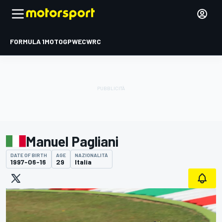
FORMULA 1
MOTOGP
WEC
WRC
Manuel Pagliani
DATE OF BIRTH
AGE
NAZIONALITÀ
1997-06-16
29
Italia