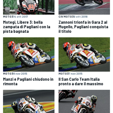
MOTO3
14 ott 2017
CIV MOTO3
9 ott 2016
Motegi, Libere 3: bella
Zannoni trionfa in Gara 2 al
zampata di Pagliani con la
Mugello, Pagliani conquista
pista bagnata
il titolo
MOTO3
8 nov 2015
MOTO3
7 nov 2015
Manzi e Pagliani chiudono in
Il San Carlo Team Italia
rimonta
pronto a dare il massimo