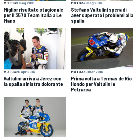
MOTO3
9 mag 2016
MOTO3
4 mag 2016
Miglior risultato stagionale
Stefano Valtulini spera di
per il 3570 Team Italia a Le
aver superato i problemi alla
Mans
spalla
MOTO3
20 apr 2016
MOTO3
30 mar 2016
Valtulini arriva a Jerez con
Prima volta a Termas de Rio
la spalla sinistra dolorante
Hondo per Valtulini e
Petrarca