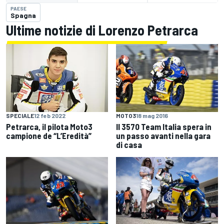
PAESE
Spagna
Ultime notizie di Lorenzo Petrarca
MOTO3
18 mag 2016
SPECIALE
12 feb 2022
Il 3570 Team Italia spera in
Petrarca, il pilota Moto3
un passo avanti nella gara
campione de “L’Eredità”
di casa