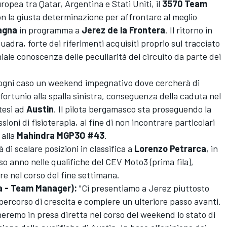
ropea tra Qatar, Argentina e Stati Uniti, il
3570 Team
n la giusta determinazione per affrontare al meglio
agna
in programma a
Jerez de la Frontera
. Il ritorno in
adra, forte dei riferimenti acquisiti proprio sul tracciato
niale conoscenza delle peculiarità del circuito da parte dei
 ogni caso un weekend impegnativo dove cercherà di
nfortunio alla spalla sinistra, conseguenza della caduta nel
atesi ad
Austin
. Il pilota bergamasco sta proseguendo la
sioni di fisioterapia, al fine di non incontrare particolari
 alla
Mahindra MGP3O #43
.
di scalare posizioni in classifica a
Lorenzo Petrarca
, in
rso anno nelle qualifiche del CEV Moto3 (prima fila),
re nel corso del fine settimana.
a - Team Manager):
"Ci presentiamo a Jerez piuttosto
o percorso di crescita e compiere un ulteriore passo avanti.
heremo in presa diretta nel corso del weekend lo stato di