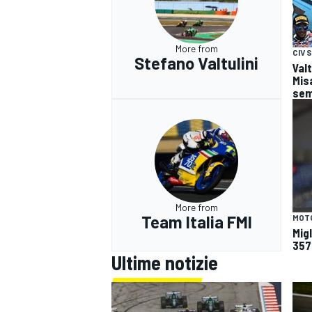
More from
CIV
Stefano Valtulini
Valt
Misa
sem
More from
Team Italia FMI
MOT
Migl
357
Ultime notizie