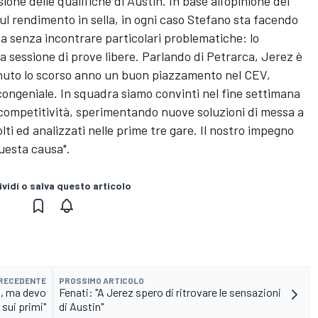
ione delle qualifiche di Austin. In base all'opinione dei
ul rendimento in sella, in ogni caso Stefano sta facendo
ta senza incontrare particolari problematiche: lo
 sessione di prove libere. Parlando di Petrarca, Jerez è
enuto lo scorso anno un buon piazzamento nel CEV,
 congeniale. In squadra siamo convinti nel fine settimana
di competitività, sperimentando nuove soluzioni di messa a
lti ed analizzati nelle prime tre gare. Il nostro impegno
questa causa".
vidi o salva questo articolo
PRECEDENTE
PROSSIMO ARTICOLO
z, ma devo
Fenati: "A Jerez spero di ritrovare le sensazioni
sui primi"
di Austin"