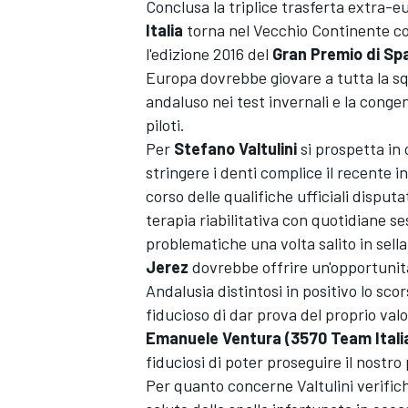
Conclusa la triplice trasferta extra-eu
Italia
torna nel Vecchio Continente co
l'edizione 2016 del
Gran Premio di Sp
Europa dovrebbe giovare a tutta la squ
andaluso nei test invernali e la conge
piloti.
Per
Stefano Valtulini
si prospetta in
stringere i denti complice il recente i
corso delle qualifiche ufficiali disput
terapia riabilitativa con quotidiane ses
problematiche una volta salito in sella
Jerez
dovrebbe offrire un'opportunità 
Andalusia distintosi in positivo lo sco
fiducioso di dar prova del proprio valo
Emanuele Ventura (3570 Team Itali
fiduciosi di poter proseguire il nostr
Per quanto concerne Valtulini verific