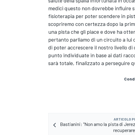
salute della spalla infortunata in occas
medici questo non dovrebbe influire s
fisioterapia per poter scendere in pis
scopriremo con certezza dopo la prima
una pista che gli piace e dove ha ott
pertanto parliamo di un circuito a lui
di poter accrescere il nostro livello 
punto individuate in base ai dati racco
sarà totale, finalizzato a perseguire 
Condi
ENDURANCE/GT
ARTICOLO 
Bastianini: "Non amo la pista di Jere
recuperare 