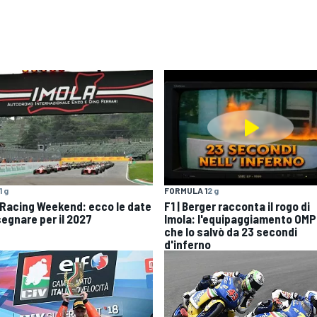
1 g
FORMULA 1
2 g
 Racing Weekend: ecco le date
F1 | Berger racconta il rogo di
segnare per il 2027
Imola: l'equipaggiamento OMP
che lo salvò da 23 secondi
d'inferno