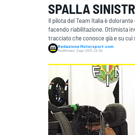
SPALLA SINIST
MOTOGP
WEC
Il pilota del Team Italia è dolorant
facendo riabilitazione. Ottimista 
tracciato che conosce già e su cui s
Redazione Motorsport.com
Modificato:
3 apr 2017, 22:34
WRC