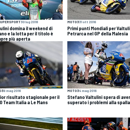
MOTO3
31 ott 2016
 SUPERSPORT
30 lug 2018
Primi punti Mondiali per Valtuli
ulini domina il weekend di
Petrarca nel GP della Malesia
no e la lotta per il titolo è
pre più aperta
O3
9 mag 2016
MOTO3
4 mag 2016
ior risultato stagionale per il
Stefano Valtulini spera di ave
0 Team Italia a Le Mans
superato i problemi alla spalla