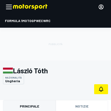
FORMULA 1
MOTOGP
WEC
WRC
László Tóth
NAZIONALITÀ
Ungheria
PRINCIPALE
NOTIZIE