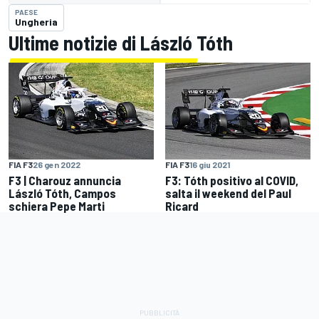
PAESE
Ungheria
Ultime notizie di László Tóth
FIA F3
26 gen 2022
FIA F3
16 giu 2021
F3 | Charouz annuncia
F3: Tóth positivo al COVID,
László Tóth, Campos
salta il weekend del Paul
schiera Pepe Marti
Ricard