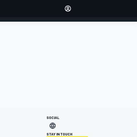
dei tuoi piloti preferiti
Fai sentire la tua voce
commentando l'articolo
ACCEDI
EDIZIONE
ITALIA
SOCIAL
STAY IN TOUCH