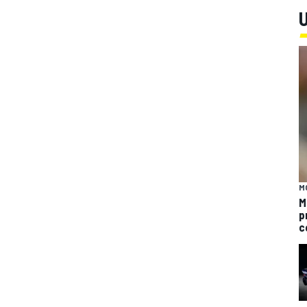
U
M
M
p
c