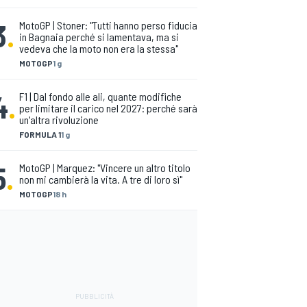
3
.
MotoGP | Stoner: "Tutti hanno perso fiducia
in Bagnaia perché si lamentava, ma si
vedeva che la moto non era la stessa"
MOTOGP
1 g
4
.
F1 | Dal fondo alle ali, quante modifiche
per limitare il carico nel 2027: perché sarà
un'altra rivoluzione
FORMULA 1
1 g
5
.
MotoGP | Marquez: "Vincere un altro titolo
non mi cambierà la vita. A tre di loro sì"
MOTOGP
18 h