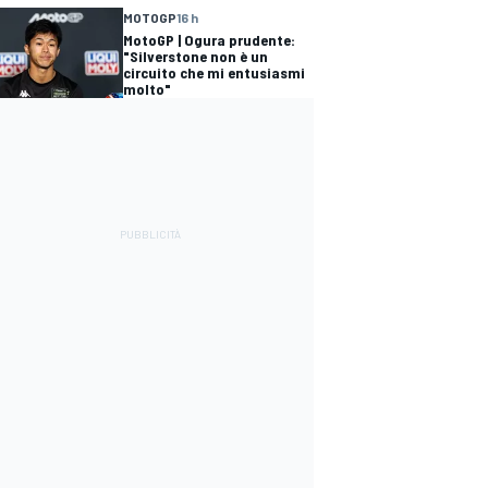
MOTOGP
16 h
MotoGP | Ogura prudente:
"Silverstone non è un
circuito che mi entusiasmi
molto"