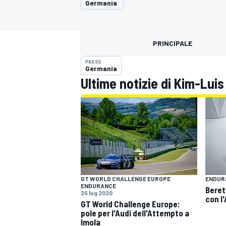
Germania
MOTOGP
WEC
PRINCIPALE
PAESE
Germania
Ultime notizie di Kim-Lu
WRC
GT WORLD CHALLENGE EUROPE
ENDUR
ENDURANCE
Beret
25 lug 2020
con l
GT World Challenge Europe:
pole per l'Audi dell'Attempto a
Imola