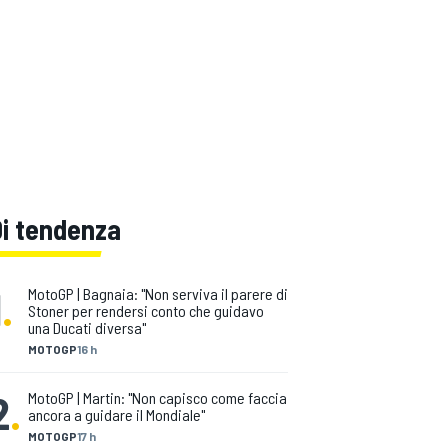
Di tendenza
1
.
MotoGP | Bagnaia: "Non serviva il parere di
Stoner per rendersi conto che guidavo
una Ducati diversa"
MOTOGP
16 h
2
.
MotoGP | Martin: "Non capisco come faccia
ancora a guidare il Mondiale"
MOTOGP
17 h