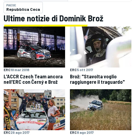
PAESE
Repubblica Ceca
Ultime notizie di Dominik Brož
ERC
10 mar 2018
ERC
5 ott 2017
L'ACCR Czech Team ancora
Brož: "Stavolta voglio
nell'ERC con Černý e Brož
raggiungere il traguardo"
ERC
29 ago 2017
ERC
8 ago 2017