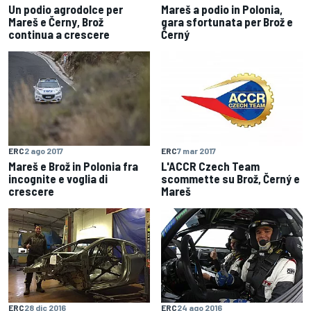
Un podio agrodolce per
Mareš a podio in Polonia,
Mareš e Černy, Brož
gara sfortunata per Brož e
continua a crescere
Černý
ERC
2 ago 2017
ERC
7 mar 2017
Mareš e Brož in Polonia fra
L'ACCR Czech Team
incognite e voglia di
scommette su Brož, Černý e
crescere
Mareš
ERC
28 dic 2016
ERC
24 ago 2016