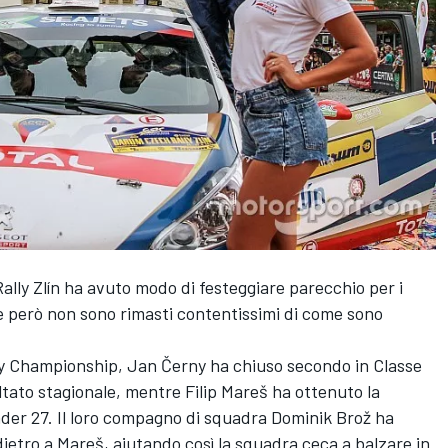
ly Zlín ha avuto modo di festeggiare parecchio per i
che però non sono rimasti contentissimi di come sono
ly Championship, Jan Černy ha chiuso secondo in Classe
ltato stagionale, mentre Filip Mareš ha ottenuto la
er 27. Il loro compagno di squadra Dominik Brož ha
dietro a Mareš, aiutando così la squadra ceca a balzare in