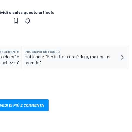
vidi o salva questo articolo
PRECEDENTE
PROSSIMO ARTICOLO
to dolori e
Huttunen: "Per il titolo ora è dura, ma non mi
anchezza"
arrendo"
VEDI DI PIÙ E COMMENTA