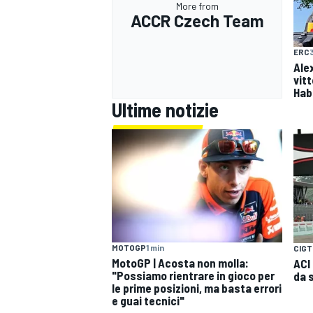
More from
ACCR Czech Team
ERC
Ale
vitt
Hab
Ultime notizie
MOTOGP
1 min
CIGT
MotoGP | Acosta non molla:
ACI
"Possiamo rientrare in gioco per
da 
le prime posizioni, ma basta errori
e guai tecnici"