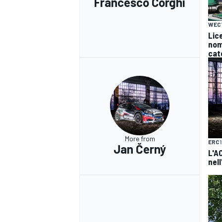
Francesco Corghi
WEC
Lice
nomi
cat
More from
ERC
Jan Černý
L'A
nel
RALLY