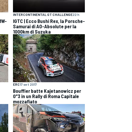
INTERCONTINENTAL GT CHALLENGE
22 h
BMW-
IGTC | Ecco Bushi Rex, la Porsche-
Samurai di AO-Absolute per la
1000km di Suzuka
ERC
17 set 2017
Bouffier batte Kajetanowicz per
0"3 in un Rally di Roma Capitale
mozzafiato