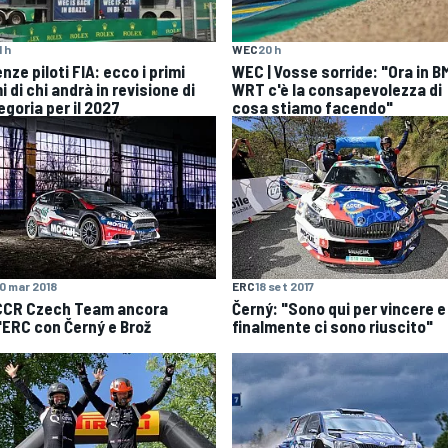
1 h
WEC
20 h
nze piloti FIA: ecco i primi
WEC | Vosse sorride: "Ora in 
 di chi andrà in revisione di
WRT c'è la consapevolezza di
egoria per il 2027
cosa stiamo facendo"
10 mar 2018
ERC
18 set 2017
CCR Czech Team ancora
Černý: "Sono qui per vincere e
l'ERC con Černý e Brož
finalmente ci sono riuscito"