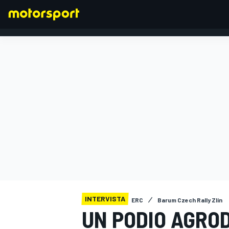
FORMULA 1
INTERVISTA
ERC
Barum Czech Rally Zlín
UN PODIO AGRO