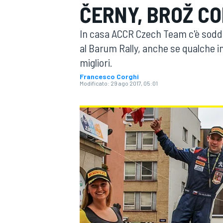
ČERNY, BROŽ C
MOTOGP
WEC
In casa ACCR Czech Team c'è soddis
al Barum Rally, anche se qualche inc
migliori.
Francesco Corghi
Modificato:
29 ago 2017, 05:01
WRC