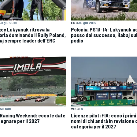
30 giu 2019
ERC
30 giu 2019
xey Lukyanuk ritrova la
Polonia, PS13-14: Lukyanuk a
oria dominando il Rally Poland,
passo dal successo, Habaj su
aj sempre leader dell'ERC
podio
48 min
WEC
1 h
 Racing Weekend: ecco le date
Licenze piloti FIA: ecco i primi
segnare per il 2027
nomi di chi andrà in revisione 
categoria per il 2027