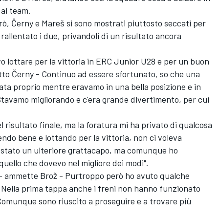
 ai team.
rò, Černy e Mareš si sono mostrati piuttosto seccati per
rallentato i due, privandoli di un risultato ancora
 lottare per la vittoria in ERC Junior U28 e per un buon
etto Černy - Continuo ad essere sfortunato, so che una
vata proprio mentre eravamo in una bella posizione e in
tavamo migliorando e c'era grande divertimento, per cui
risultato finale, ma la foratura mi ha privato di qualcosa
rendo bene e lottando per la vittoria, non ci voleva
e è stato un ulteriore grattacapo, ma comunque ho
uello che dovevo nel migliore dei modi".
 - ammette Brož - Purtroppo però ho avuto qualche
. Nella prima tappa anche i freni non hanno funzionato
Comunque sono riuscito a proseguire e a trovare più