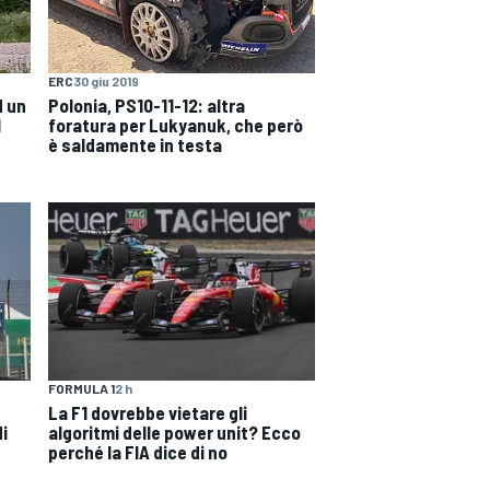
ERC
30 giu 2019
d un
Polonia, PS10-11-12: altra
l
foratura per Lukyanuk, che però
è saldamente in testa
FORMULA 1
2 h
La F1 dovrebbe vietare gli
di
algoritmi delle power unit? Ecco
perché la FIA dice di no