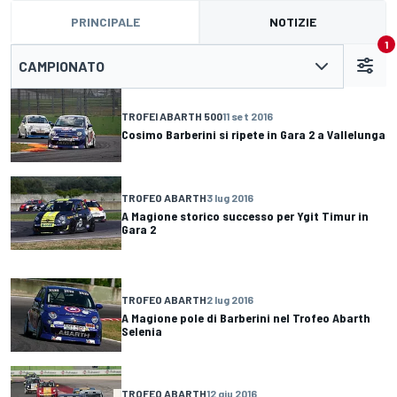
PRINCIPALE
NOTIZIE
1
CAMPIONATO
TROFEI ABARTH 500
11 set 2016
Cosimo Barberini si ripete in Gara 2 a Vallelunga
TROFEO ABARTH
3 lug 2016
A Magione storico successo per Ygit Timur in
Gara 2
TROFEO ABARTH
2 lug 2016
A Magione pole di Barberini nel Trofeo Abarth
Selenia
TROFEO ABARTH
12 giu 2016