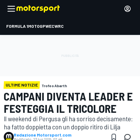
FORMULA 1
MOTOGP
WEC
WRC
ULTIME NOTIZIE
Trofeo Abarth
CAMPANI DIVENTA LEADER E
FESTEGGIA IL TRICOLORE
Il weekend di Pergusa gli ha sorriso decisamente:
ha fatto doppietta con un doppio ritiro di Lilja
Redazione Motorsport.com
Modificato:
23 lug 2015, 07:46